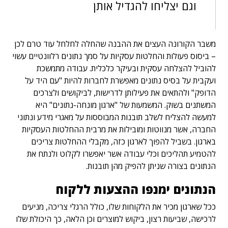
וגם יצליחו להגדיל אותן
משבר הקורונה העצים את ההבנה שהחלה לחלחל עוד טרם לכן
– ביסוס פעולות והחלטות עסקיות על סמך נתונים רלוונטיים עשוי
להוביל להצלחה עסקית ובעיקר כלכלית. עבודה מתמשכת
ועקבית על בסיס נתונים מאפשרת לחברות להיות "עם היד על
הדופק" ולהתאים את פעילותן לדרישות, לביקושים ולצרכים
המשתנים בשוק. המשמעות של "ארגון מונחה-נתונים" היא
למעשה להצליח לשלב תובנות המבוססות על מאגרי מידע ונתוני
החברה, אשר מנווטות ומובילות את מרבית ההחלטות העסקיות
בארגון. בשביל להפוך לארגון כזה, מקבלי ההחלטות צריכים
להטמיע תהליכים וכלי עבודה אשר יאפשרו לקלוט ולנתח את
הנתונים בצורה שניתן להפיק מהן תובנות.
הנתונים ימנפו ההצעות ללקוח
ככל שארגון מכיר את הלקוחות שלו, כולל הרגלי צריכה, מניעים
לרכישה, שביעות רצון, ביקוש למוצרים וכן הלאה, כך היכולת שלו