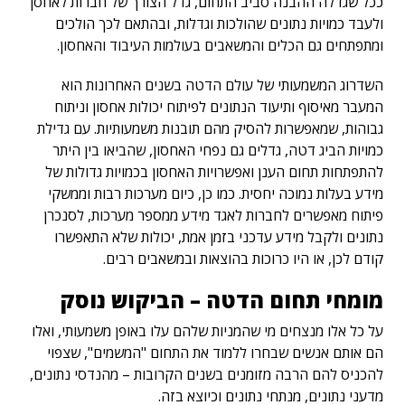
ככל שגדלה ההבנה סביב התחום, גדל הצורך של חברות לאחסן
ולעבד כמויות נתונים שהולכות וגדלות, ובהתאם לכך הולכים
ומתפתחים גם הכלים והמשאבים בעולמות העיבוד והאחסון.
השדרוג המשמעותי של עולם הדטה בשנים האחרונות הוא
המעבר מאיסוף ותיעוד הנתונים לפיתוח יכולות אחסון וניתוח
גבוהות, שמאפשרות להסיק מהם תובנות משמעותיות. עם גדילת
כמויות הביג דטה, גדלים גם נפחי האחסון, שהביאו בין היתר
להתפתחות תחום הענן ואפשרויות האחסון בכמויות גדולות של
מידע בעלות נמוכה יחסית. כמו כן, כיום מערכות רבות וממשקי
פיתוח מאפשרים לחברות לאגד מידע ממספר מערכות, לסנכרן
נתונים ולקבל מידע עדכני בזמן אמת, יכולות שלא התאפשרו
קודם לכן, או היו כרוכות בהוצאות ובמשאבים רבים.
מומחי תחום הדטה – הביקוש נוסק
על כל אלו מנצחים מי שהמניות שלהם עלו באופן משמעותי, ואלו
הם אותם אנשים שבחרו ללמוד את התחום "המשמים", שצפוי
להכניס להם הרבה מזומנים בשנים הקרובות – מהנדסי נתונים,
מדעני נתונים, מנתחי נתונים וכיוצא בזה.