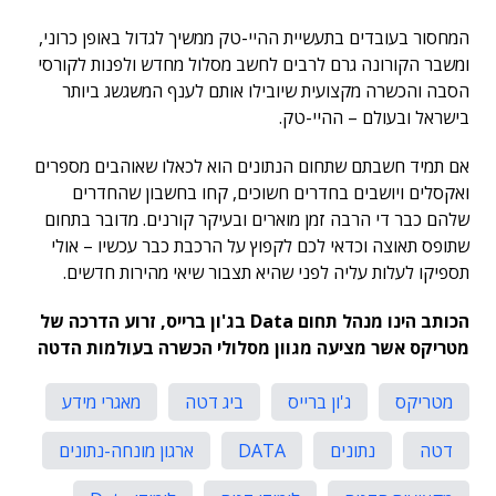
המחסור בעובדים בתעשיית ההיי-טק ממשיך לגדול באופן כרוני,
ומשבר הקורונה גרם לרבים לחשב מסלול מחדש ולפנות לקורסי
הסבה והכשרה מקצועית שיובילו אותם לענף המשגשג ביותר
בישראל ובעולם – ההיי-טק.
אם תמיד חשבתם שתחום הנתונים הוא לכאלו שאוהבים מספרים
ואקסלים ויושבים בחדרים חשוכים, קחו בחשבון שהחדרים
שלהם כבר די הרבה זמן מוארים ובעיקר קורנים. מדובר בתחום
שתופס תאוצה וכדאי לכם לקפוץ על הרכבת כבר עכשיו – אולי
תספיקו לעלות עליה לפני שהיא תצבור שיאי מהירות חדשים.
הכותב הינו מנהל תחום Data בג'ון ברייס, זרוע הדרכה של
מטריקס אשר מציעה מגוון מסלולי הכשרה בעולמות הדטה
מטריקס
ג'ון ברייס
ביג דטה
מאגרי מידע
דטה
נתונים
DATA
ארגון מונחה-נתונים