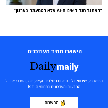
"האתגר הגדול אינו ה-AI אלא הטמעתה בארגון"
הישארו תמיד מעודכנים
Daily
maily
הירשמו עכשיו ותקבלו גם אתם ניוזלטר מקצועי יומי, המרכז את כל
החדשות והעדכונים בתחומי ה-ICT
הרשמה