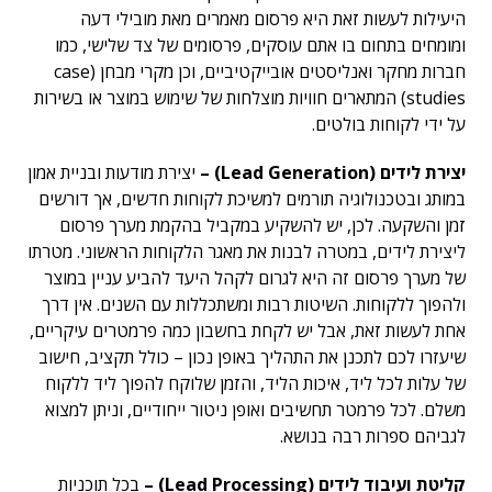
היעילות לעשות זאת היא פרסום מאמרים מאת מובילי דעה
ומומחים בתחום בו אתם עוסקים, פרסומים של צד שלישי, כמו
חברות מחקר ואנליסטים אובייקטיביים, וכן מקרי מבחן (case
studies) המתארים חוויות מוצלחות של שימוש במוצר או בשירות
על ידי לקוחות בולטים.
יצירת לידים (Lead Generation) –
יצירת מודעות ובניית אמון
במותג ובטכנולוגיה תורמים למשיכת לקוחות חדשים, אך דורשים
זמן והשקעה. לכן, יש להשקיע במקביל בהקמת מערך פרסום
ליצירת לידים, במטרה לבנות את מאגר הלקוחות הראשוני. מטרתו
של מערך פרסום זה היא לגרום לקהל היעד להביע עניין במוצר
ולהפוך ללקוחות. השיטות רבות ומשתכללות עם השנים. אין דרך
אחת לעשות זאת, אבל יש לקחת בחשבון כמה פרמטרים עיקריים,
שיעזרו לכם לתכנן את התהליך באופן נכון – כולל תקציב, חישוב
של עלות לכל ליד, איכות הליד, והזמן שלוקח להפוך ליד ללקוח
משלם. לכל פרמטר תחשיבים ואופן ניטור ייחודיים, וניתן למצוא
לגביהם ספרות רבה בנושא.
קליטת ועיבוד לידים (Lead Processing) –
בכל תוכניות