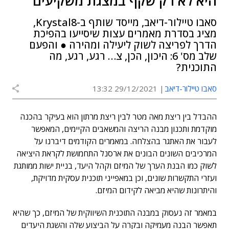
היא לא רק שקף במצגת משקיעים
סאבו טיילור-דיאב, מייסד שותף ב-Krystal8,
מציג בסדרת מאמרים עצות שיסייעו בהפיכת
הדרך לפריצה לשוק ליעילה ומהירה ● והפעם
שלב מס' 6: היכון, הכן, צ… רגע, רגע, מה
התוכנית?
סאבו טיילור-דיאב
29/12/2021 13:32
ההבדל בין ריצת מאה מטר לבין ריצת מרתון הוא בעיקר בהכנה
מוקדמת ותכנון מבנה הריצה והמשאבים הקיימים, המאפשר
לעבור את האתגר בהצלחה. במאמרים הקודמים דיברנו על
המרכיבים השונים הבונים את ארסנל התחמושת לקראת היציאה
לשוק כמו הבנת הערך של המיזם וקהל היעד, בניית ישות ממותגת
ועזרי התקשרות שונים, וכן במאפייני תוכנית עסקית מדויקת,
והיתרונות שהיא מביאה לקידום המיזם.
במאמר זה נעסוק במבנה התוכנית השיווקית של המיזם, כך שהיא
תאפשר הבנה מעמיקה ובקרה על הביצוע שלה והשגת היעדים