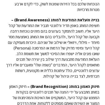
הנוכחות שלכם בכל הזירות שפונות לשוק, כדי לקדם ארבע
מטרות מרכזיות:
בנייה והעלאת המודעות למותג (Brand Awareness) –
חשיפת המותג באופן תדיר ורלוונטי תגביר את המודעות של קהל
היעד אליו. חשוב להתמקד בערוצים בהם מזהים נוכחות רחבה
וקבועה של קהל היעד, ולהבליט בהם את המותג באמצעות מסר
מיוחד – מילולי, ויזואלי או שילוב של שניהם. היכרות מעמיקה עם
קהל היעד ומיפוי מדויק של הדמות או הפרסונה (Persona)
שאנו פונים אליה ישפרו את הסיכוי למשוך את תשומת הלב.
העלאת המודעות מתבצעת דרך שילוב בין יצירה של תכנים
מותאמים לקהל היעד, המדברים "בשפה שלו" ומועברים אליו דרך
ערוצים רלוונטיים, כולל עיתונות כללית או מקצועית, רשתות
חברתיות, לצד בנייה וניהול של קהילות.
חיזוק האמון במותג (Brand Recognition) –
חיזוק האמון
במותג מתבצע על ידי הפצה של תכנים רלוונטיים בנקודות
המפגש עם קהל היעד, המשקפים את האיכות והמהימנות של
המוצר או השירות שאתם מספקים ללקוחות. אחת הדרכים