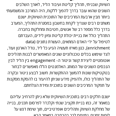
השיווק שבניתי, תהליך קליטת ועיבוד הליד, לאורך השלבים
השונים שהוא עובר בדרך להפוך ללקוח, היה המורכב והמשמעותי
ביותר מבין ארבעת המרכיבים של התוכנית השיווקית. ישנם
משתנים רבים שצריך לקחת בחשבון במסגרת התהליך, המערב
בדרך כלל מספר רב של אנשים, חטיבות ומחלקות בחברה.
התהליך כולל את בניית יכולת קליטת ומיון לידים, העברתם
לטיפול על ידי האדם המתאים, העשרת נתונים (data
enrichment), כגון מאיזו תעשיה הגיע כל ליד, גודל הארגון ועוד,
לצד שימוש בכלים טכנולוגיים שונים המאפשרים לבנות תהליכים
אוטומטיים ליצירת קשר וניטור ה- engagement בין הליד לבין
הנכסים השונים של המותג. האלמנטים הללו מאפשרים לבחור
בטקטיקות שונות להמשך ההתקשרות. חשוב לבצע ניטור ובקרה
של התהליך כולו, ולהפיק מידע שניתן להיעזר בו להסקת מסקנות
על תפקוד המרכיבים השונים בתוכנית ומידת הצלחתם.
ישנם חלקים רבים בתוכנית השיווקית שלא ניתן להרחיב עליהם
במאמר זה, כמו בניית תקציב שנתי וקלנדר לפרסום תכנים, בנייה
של מחלקת השיווק ותהליכים אופרטיביים, תוך שימת דגש על
לוחות זמנים. נתייחס לכך בהרחבה במאמר הבא.