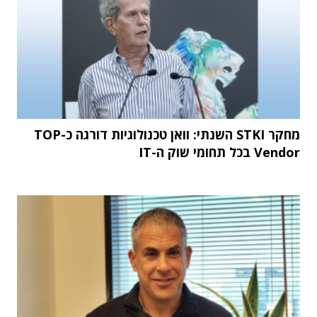
מחקר STKI השנתי: וואן טכנולוגיות דורגה כ-TOP
Vendor בכל תחומי שוק ה-IT