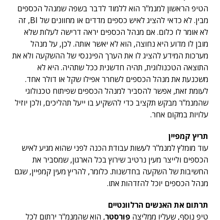
הטיפ הראשון למנמ"ר הוא ללמוד לדבר בשפה שמנהל הכספים
מבין. לא כדאי להציג לאיש כספים מדדים או מחוונים של BI, זה
לא אומר לו כלום. אם מנהל הכספים יראה דרישה לעלות שלא
מובן לו מדוע היא נחוצה, הוא לא יאשר אותה. לכן, על מנהל
מערכות המידע להציג לו את הערך הפיננסי של ההשקעה ולא את
התוצאה הטכנולוגית, תהיה חדשנית ככל שתהיה. היא לא
משכנעת את מנהל הכספים לשחרר אפילו שקל או דולר אחד.
לעומת זאת, אפשר להסביר למנהל הכספים שפיתוח טכנולוגי
שהמנמ"ר מבקש תקציב כדי להשקיע בו ייעל תהליכים, ולכן יוזיל
עלויות במקום אחר.
תריץ קמפיין
עוד מומלץ למנמ"ר לעשות עבודת הכנה לפני שהוא מגיע לאיש
הכספים ולייצר מעין נרטיב שירוץ בכל הארגון, שמסביר את
החשיבות של השקעה בחדשנות. כלומר, להריץ מעין קמפיין, שגם
מנהל הכספים יוכל להזדהות אתו.
תרתום את האנשים הרלוונטיים
טיפ נוסף, שעליו ממליצה
פורסטר
, הוא שהמנמ"ר ירתום לכל