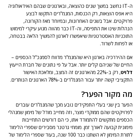
ה-IT נחשב במשך שנים כהוצאה, ובארגונים שבהם האידאולוגיה
היא אפס הוצאות, רק הכנסות, המנמ"רים התקשו לבצע
פרויקטים. אבל בשנים האחרונות, ובמיוחד מאז הקורונה,
הנהלות שינו את התפיסה, וה-IT כבר מהווה מנוע עיקרי למימוש
התוכניות האסטרטגיות שיאפשרו לארגון להמשיך הלאה בבטחה,
או לפחות לשרוד.
אם ההיררכיה בארגון היא שהמנמ"ר מדווח לסמנכ"ל הכספים –
החיים של שניהם קלים יותר. אבל על פי נתונים של חברת הייעוץ
דלויט
, רק ב-22% מהארגונים זה המצב, ומלאכת האישור
התקציבי קשה יותר עבור המנמ"רים ב-78% הארגונים הנותרים.
מה מקור הפער?
הפער בין שני בעלי התפקידים נובע מכך שהמנמ"רים עוברים
לפרויקטים שהם ממוקדי מוצר, וזה מחייב מודל של מימון שמנהלי
הכספים מתקשים להתמודד אתו, כי הם דורשים התחייבות
מימונית קבועה לאורך זמן. מומחי גרטנר מסבירים שספרי הלימוד
לתורת המימון לא השתנו כבר 100 שנה, בעוד שספרי הלימוד של