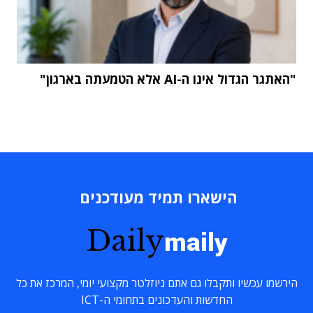
"האתגר הגדול אינו ה-AI אלא הטמעתה בארגון"
הישארו תמיד מעודכנים
Daily
maily
הירשמו עכשיו ותקבלו גם אתם ניוזלטר מקצועי יומי, המרכז את כל
החדשות והעדכונים בתחומי ה-ICT