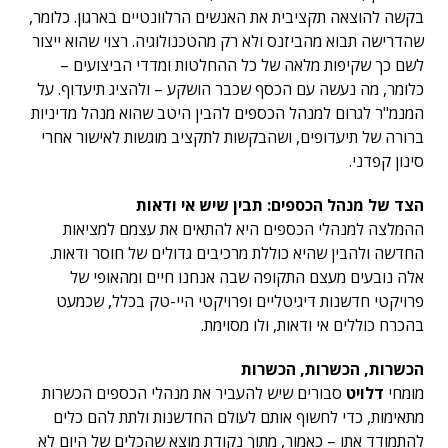
בקשה להוצאה תקציבית את האנשים הרלוונטיים בארגון. כלומר,
שהדרישה תבוא מהביזנס ולא רק מהטכנולוגיה. רצוי שהוא ייצור
לשם כך שקיפות מלאה של כל ההחלטות ומדדי הביצועים –
כלומר, מה נעשה עם הכסף שכבר הושקע – ולהציג תיעדוף. על
המנמ"ר לגרום למנהל הכספים להבין היטב שהוא מנהל מדיניות
ברורה של תיעדופים, ושהבקשות לתקציב מוגשות לאישור אחרי
סינון קפדני.
הצד של מנהל הכספים: תבין שיש אי ודאות
ההמלצה למנהלי הכספים היא להתאים את עצמם למציאות
החדשה ולהבין שהיא כוללת מרכיבים גדולים של חוסר ודאות.
אלה נובעים מעצם התקופה שבה אנחנו חיים ומהאופי של
פרויקטי חדשנות דיגיטליים ופרויקטי היי-טק בכלל, שכמעט
בהכרח כוללים אי ודאות, ולו מסוימת.
הכשרות, הכשרות, הכשרות
מומחי
דלויט
סבורים שיש להעביר את מנהלי הכספים הכשרות
מתאימות, כדי לחשוף אותם לעולם החדשנות ולתת להם כלים
להתמודד אתו – כאמור, מתוך נקודת מוצא שהכלים של היום לא