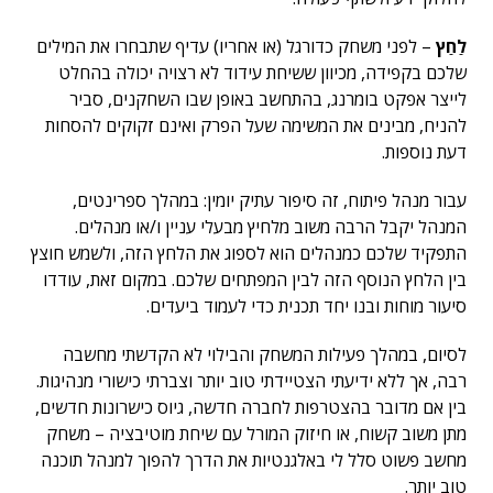
לַחַץ
– לפני משחק כדורגל (או אחריו) עדיף שתבחרו את המילים
שלכם בקפידה, מכיוון ששיחת עידוד לא רצויה יכולה בהחלט
לייצר אפקט בומרנג, בהתחשב באופן שבו השחקנים, סביר
להניח, מבינים את המשימה שעל הפרק ואינם זקוקים להסחות
דעת נוספות.
עבור מנהל פיתוח, זה סיפור עתיק יומין: במהלך ספרינטים,
המנהל יקבל הרבה משוב מלחיץ מבעלי עניין ו/או מנהלים.
התפקיד שלכם כמנהלים הוא לספוג את הלחץ הזה, ולשמש חוצץ
בין הלחץ הנוסף הזה לבין המפתחים שלכם. במקום זאת, עודדו
סיעור מוחות ובנו יחד תכנית כדי לעמוד ביעדים.
לסיום, במהלך פעילות המשחק והבילוי לא הקדשתי מחשבה
רבה, אך ללא ידיעתי הצטיידתי טוב יותר וצברתי כישורי מנהיגות.
בין אם מדובר בהצטרפות לחברה חדשה, גיוס כישרונות חדשים,
מתן משוב קשוח, או חיזוק המורל עם שיחת מוטיבציה – משחק
מחשב פשוט סלל לי באלגנטיות את הדרך להפוך למנהל תוכנה
טוב יותר.