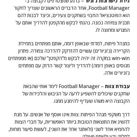
גידול כישרונות ג'וניור
– ברגע שמצטרפים לקבוצה ב-
Football Manager, אחד הדברים הראשונים שצריך לחקור
הוא הפוטנציאל החבוי בשחקנים צעירים, וכיצד לבנות להם
תכנית צמיחה נכונה. נהגתי לבקש מהקפטן להדריך אותם על
המגרש ומחוצה לו.
כמנהל פיתוח, למדתי שבאופן דומה, אותם מפתחים בתחילת
הקריירה (ג'וניורים) עשויים להזדקק להדרכה צמודה. פתרון
win-win במקרה זה יהיה לבקש מ"הקפטן" שלכם (או ממפתחים
מנוסים באופן דומה) להדריך וליצור קשר הדוק עם מפתחים
ג'וניורים אלה.
עבודת צוות
– Football Manager לימד אותי שהבאת
שחקנים שיכולים להשפיע לרעה על הגיבוש והלכידות של
הקבוצה היא משהו שעדיף להימנע ממנו.
דרך משקפי מנהל הפיתוח: צוות אינו אוסף של אנשים. על מנת
להשיג את התוצאות הטובות ביותר האפשריות, על חברי הצוות
להחמיא אחד לשני (ולאתגר אחד את השני), לעשות סיעור מוחות,
לחלוק ידע ולשתף פעולה.