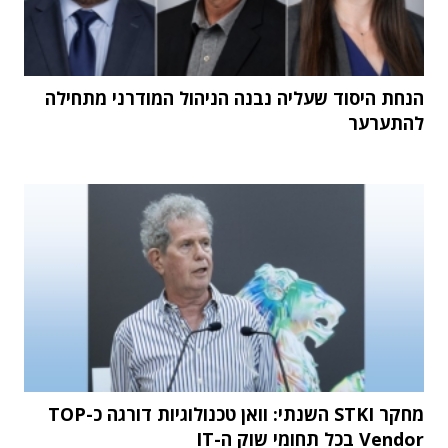
הנחת היסוד שעליה נבנה הניהול המודרני מתחילה
להתערער
מחקר STKI השנתי: וואן טכנולוגיות דורגה כ-TOP
Vendor בכל תחומי שוק ה-IT