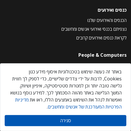
כנסים ואירועים
הכנסים והאירועים שלנו
נצפיתם בכנסי ואירועי אנשים ומחשבים
לקראת כנסים ואירועים קרובים
People & Computers
About Us
באתר זה נעשה שימוש בטכנולוגיות איסוף מידע כגון
Privacy Policy
Cookies, לרבות על ידי צדדים שלישיים, כדי לספק לך חווית
Contact Us
גלישה טובה יותר וכן למטרות סטטיסטיקה, איפיון ושיווק.
Our Events
המשך הגלישה באתר מהווה הסכמתך לכך. למידע נוסף בנושא
ואפשרות לנהל את השימוש באמצעים הללו, ראו את
מדיניות
הפרטיות המעודכנת של אנשים ומחשבים
.
אנשים ומחשבים © 2026 – כל הזכויות שמורות
סגירה
Created by