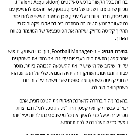
ברורות בכל הקשור ברכש טאלנטים (Talent Acquisition),
מכיוון שהם צברו שנים של ניסיון. בנוסף, אל תהססו להתייעץ עם
מעריכים, חברי צוות ובעלי עניין, שכן המשוב האישי שלהם יכול
גם לעזור למנוע הטיה. זה מסתכם ביכולת אקס-פקטור לגבש
תהליך קליטה מדויק, שיזהה את הפוטנציאל של המועמד בטווח
הארוך.
בחירת מנהיג
– ב-Football Manager, תוך כדי משחק, חיפוש
אחר קפטן מתאים היה בעדיפות עליונה. צמצמתי את השחקנים
על ידי שילוב של מי שיש לו את ההשפעה הגבוהה ביותר, מוסר
עבודה ומנהיגות. השחקן הזה יהיה המנהיג שלי על המגרש.
הוא
ידחוף קדימה כשהקבוצה סופגת שער וישמור על קור רוח
כשהקבוצה מובילה.
במעבר מהיר בחזרה למערכת האקולוגית הטכנולוגית, אתם
יכולים עכשיו לקרוא לקפטן הזה "מנהיג טכנולוגי". חבר צוות
מכריע זה יפעל כדי להפוך את כל מי שבסביבתו להיות יעיל יותר
ויפעל כדי שהאג'נדה שלכם תתממש.