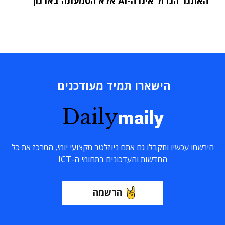
"האתגר הגדול אינו ה-AI אלא הטמעתה בארגון"
הישארו תמיד מעודכנים
Daily
maily
הירשמו עכשיו ותקבלו גם אתם ניוזלטר מקצועי יומי, המרכז את כל
החדשות והעדכונים בתחומי ה-ICT
הרשמה