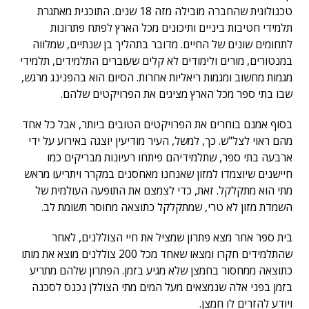
טכנולוגית שהחברה מובילה מזה 18 שנים. התוכנית מאתגרת
תלמידי חטיבות ביניים ותיכונים מכל הארץ לפתח פתרונות
לתחומים שונים של החיים. מדובר בתהליך בן שנתיים, שמלווה
במנטורים, מורים ולימודים לא קלים שעוברים התלמידים, תלמידי
מגמות מחשוב ומגמות ריאליות אחרות. הסיום הוא בהפנינג מרגש,
שבו בתי ספר מכל הארץ מציגים את הפרויקטים שלהם.
בסוף אמנם בוחרים את הפרויקטים הטובים ביותר, אבל כל אחד
מהם ראוי לצל"ש. כך, למשל, העיר מודיעין יוצגה באירוע על ידי
ארבעה בתי ספר, שתלמידיהם פיתחו רעיונות מבריקים כמו
חיישנים שיוצמדו למזון שאנחנו מאחסנים במקרר ויתריעו מראש
מתי הוא מתקלקל. זאת, כדי לצמצם את התופעה העולמית של
השמדת מזון לא טרי, שמתקלקל כתוצאה מחוסר תשומת לב.
בית ספר אחר מצא פתרון שמציל את חיי הצוללנים, לאחר
שהתלמידים חקרו ומצאו שאחד מכל 200 צוללנים מוצא את מותו
כתוצאה ממחסור בחמצן שלא מגיע בזמן. הפתרון שלהם מתריע
בזמן בפני אלה שנמצאים מעל המים מתי הצוללן נכנס לסכנה
ויודע להזרים לו חמצן.