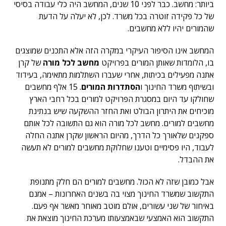
ביותר: מחשב. כבר לפני 10 שנים, המחשב היה כלי עבודה בסיסי
של כל פקידה זוטרה בכל משרד. לכן, לא יעלה על הדעת
שהמורים יהיו ללא מחשבים.
המחשב אינו הסיפור העיקרי במקרה הזה אלא התכנים שמוצגים
בו, הלומדות שאותן המורים בפרויקט
מחשב לכל מורה
של קרן
אתנה מפעילים בכיתות, אחרי שעברו השתלמות מתאימה, בעידוד
ובשיתוף משרד החינוך ו
הסתדרות המורים
. 15 אלף מחשבים
שחולקו עד היום במסגרת הפרויקט למורים בכל רחבי הארץ
מוכיחים את היתרון הבולט ואת החזר ההשקעה שיש בנתינת
מחשבים למורים. מחשב לכל מורה הוא גם התשובה לכל אותם
ספקנים שלאורך כל הדרך, מהיום הראשון שקרן אתנה החלה
לעבוד, היו פסימיים וטענו שחלוקת מחשבים למורים לא תעשה
את ההבדל.
אבל כמובן שזה לא הכול. מחשבים למורים הם חלק מתנופת
התקשוב שמשרד החינוך מצוי בה בשנים האחרונות – אמנם
באיחור של שני עשורים, אולם מוטב מאוחר מאשר אף פעם.
התקשוב הוא האמצעי שבאמצעותו מערכת החינוך מוצאת את