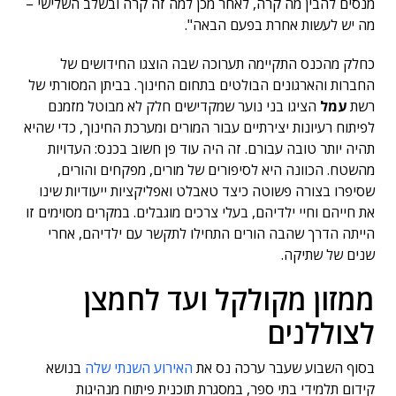
מנסים להבין מה קרה, לאחר מכן למה זה קרה ובשלב השלישי –
מה יש לעשות אחרת בפעם הבאה".
כחלק מהכנס התקיימה תערוכה שבה הוצגו החידושים של
החברות והארגונים הבולטים בתחום החינוך. בביתן המסורתי של
רשת
עמל
הציגו בני נוער שמקדישים חלק לא מבוטל מזמנם
לפיתוח רעיונות יצירתיים עבור המורים ומערכת החינוך, כדי שהיא
תהיה יותר טובה עבורם. זה היה עוד פן חשוב בכנס: העדויות
מהשטח. הכוונה היא לסיפורים של מורים, מפקחים והורים,
שסיפרו בצורה פשוטה כיצד טאבלט ואפליקציות ייעודיות שינו
את חייהם וחיי ילדיהם, בעלי צרכים מוגבלים. במקרים מסוימים זו
הייתה הדרך שהבה הורים התחילו לתקשר עם ילדיהם, אחרי
שנים של שתיקה.
ממזון מקולקל ועד לחמצן
לצוללנים
בסוף השבוע שעבר ערכה נס את
האירוע השנתי שלה
בנושא
קידום תלמידי בתי ספר, במסגרת תוכנית פיתוח מנהיגות