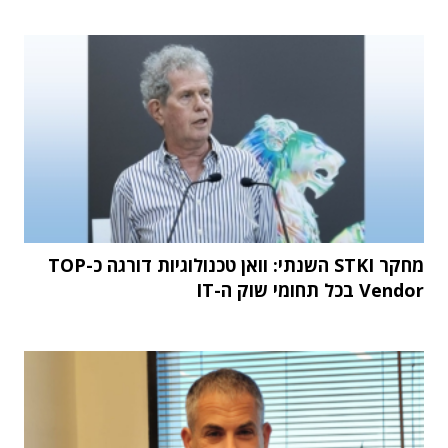
מחקר STKI השנתי: וואן טכנולוגיות דורגה כ-TOP
Vendor בכל תחומי שוק ה-IT