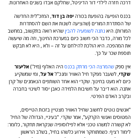
דרכה חזרה לילדי דור הדיגיטל, שחלקם אבדו בשנים האחרונות.
בכנס הופיעה בהופעת בכורה
יפה בן דוד
, המזכ"לית החדשה
של הסתדרת המורים (שהציעה לשנות את השם להסתדרות
המורות). היא
נתנה לשומעיה להבין
שהיא רואה בתקשוב, במחשב
לכל מורה, כדבר הכי חשוב כיום במערכת החינוך, וזה מה שיעשה
את המהפכה. היא הולכת להילחם על זה – ולא , היא לא תבקש
תוספת שכר על כך.
אין ספק
שהמרצה הכי מרתק בכנס
היה האלוף (מיל')
אליעזר
שקדי
, לשעבר מפקד חיל האוויר ומנכ"ל
אל על
, ומי שמשקיע
כיום לא מעט בחינוך. שקדי הוא אחד השותפים הנאמנים של קרן
אתנה. הוא דיבר על חשיבות הלמידה כאבן יסוד לשינוי בחברה
ובקרב האדם הפרטי.
"אנשים נוטים לחשוב שחיל האוויר מצטיין בזכות הטייסים,
המטוסים ואנשי הקרקע", אמר שקדי. "בעיניי, הגדולה של החיל
לא קשורה למשהו טכני אלא לפילוסופיה שנקראת תחקור, כלומר:
לימוד רציף. כשמתוחקר אירוע כלשהו בחיל, בשלב הראשון