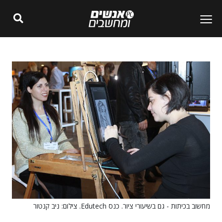
מחשוב בכיתות - גם בשיעורי ציור. כנס Edutech. צילום: ניב קנטור