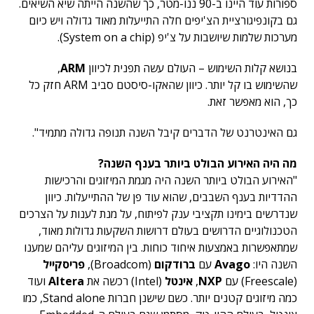
ספורות עוד היינו ב-90 ננו-מטר, כך שהשנה הייתה שיא השיאים.
גם בקונפיגורציית הצ'יפים חלה התייעלות מאוד גדולה ויש כיום
מערכות שלמות שיושבות על צ'יפ (System on a chip).
בנושא קלות השימוש – העולם עשה תפנית לכיוון
ARM
,
שהשימוש בו קל יותר. כיוון שהאקו-סיסטם סביב ARM חזק כל
כך, הוא מאפשר זאת.
גם האינטרנט של הדברים קיבל השנה תנופה גדולה מתמיד".
מה היה האירוע הבולט ביותר בענף השנה?
"האירוע הבולט ביותר השנה היה מגמת המיזוגים והרכישות
ההדדיות בענף השבבים, שהוא עוד פן של ההתייעלות. כיוון
שנדרשים בימינו תקציבי ענק לפיתוח, על מנת לענות על הצרכים
הטכנולוגיים הדרושים בעולם דרושות השקעות גדולות מאוד,
שמתאפשרות באמצעות איחוד כוחות. בין המיזוגים עליהם שמענו
השנה היו:
Avago
עם
ברודקום
(Broadcom),
פריסקייל
(Freescale) עם
NXP
,
אינטל
(Intel) רכשה את
Altera
ועוד
כמה מיזוגים קטנים יותר. כשם שישנן חברות Stand alone, כמו