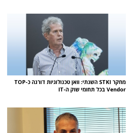
מחקר STKI השנתי: וואן טכנולוגיות דורגה כ-TOP
Vendor בכל תחומי שוק ה-IT