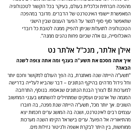
מהפכה חברתית וכלכלית בעולם, בעיקר בכל הקשור לטכנולוגיה
המאפשרת יישומי האינטרנט של הדברים. מדובר במהפכה
שתאפשר סוף סוף לגשר על הפער העצום שבין הישגי
הטכנולוגיה לתועלות שניתן להפיק ממנה לטובת כל רובדי
האוכלוסייה, גם אלה שכיום פחות נהנים ממנה".
אילן אלתר, מנכ"ל אלתר נט
איך אתה מסכם את תשע"ה בענף ומה אתה צופה לשנה
הבאה?
"תשע"ה הייתה שנה מאתגרת, בה הפך העולם למקושר וחכם יותר
וחל גידול מדהים בהיקף הנתונים – דבר שהביא לעלייה בדרישה
למערכות BI לצורך הבנת הנתונים שנאספו. בנוסף, התרחבה
המגמה של ארגונים ועסקים שמתחילים להשתמש בענני המחשוב
השונים. אך יותר מכל, תשע"ה הייתה שנת מפנה, בה חוברו
עצמים רבים לאינטרנט, ושנה בה המושג ערים חכמות יצא
מהתיאוריה אל הפועל. ערים בישראל הקימו השנה מערכות
ממוחשות, בין היתר לבקרת אשפה ולניטור נזילות מים.