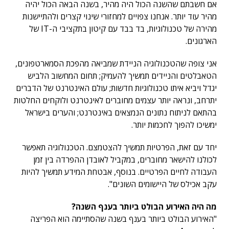
אם חשבתם שהשנה הכול היה מהיר, בשנה הבאה הכול יהיה
מהיר עוד יותר. אנחנו צפויים למחזורי שינוי קצרים ולהתיישנות
מהירה של טכנולוגיות, בד בבד עם קיטון בתקציבי ה-IT של
הארגונים.
אני צופה שהטכנולוגיה הניידת שמביאה מהפכת הסמארטפונים,
הטאבלטים והניידים תמשיך להעמיק; תחום המחשוב הלביש
יגדל ויביא איתו טכנולוגיות חדשות; עולם האינטרנט של הדברים
יתרחב, ונראה יותר עצמים מחוברים לאינטרנט ולוקחים החלטות
בהתאם לניתוח נתונים הנמצאים באינטרנט; והערים בישראל
ימשיכו להפוך לחכמות יותר.
יחד עם זאת, הפרטיות תמשיך להצטמצם. הטכנולוגיה תאפשר
לכולנו להישאר מחוברים, במקביל לאובדן ההפרדה בין זמן
העבודה לחיים הפרטיים. בנוסף, אבטחת המידע תמשיך להיות
עקב אכילס של היישומים השונים".
מה היה האירוע הבולט ביותר בענף השנה?
"האירוע הבולט ביותר בענף בשנה שהסתיימה הוא הפריצה