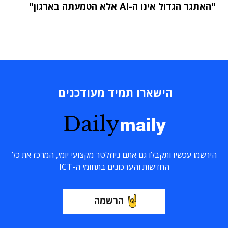
"האתגר הגדול אינו ה-AI אלא הטמעתה בארגון"
הישארו תמיד מעודכנים
Daily
maily
הירשמו עכשיו ותקבלו גם אתם ניוזלטר מקצועי יומי, המרכז את כל
החדשות והעדכונים בתחומי ה-ICT
הרשמה