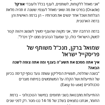
"אני מאחל ללקוחות, לשותפים, לענף בכלל ולעובדי
אורקל
(Oracle) בפרט את מה שאני מאחל לעצמי: ששנה זו תהיה מלאת
הצלחות ושכל אחד יגשים את מטרותיו – הן ברמה האישית והן
ברמה הארגונית.
ברמה הרחבה יותר, אני מקווה שהענף ימשיך לשגשג ויהווה קטר
למשק הישראלי כולו, כך שמעגל הנהנים ממנו ילך ויגדל".
שמואל ברקן, מנכ"ל משותף של
פריסקייל ישראל
איך אתה מסכם את תשע"ה בענף ומה אתה צופה לשנה
הבאה?
"בשנה שחלפה, תעשיית הסיליקון עשתה צעד נוסף קדימה בכיוון
של התייעלות ושל הקלה על המשתמשים בפיתוח מוצרים
טכנולוגיים (Easy to use).
ההתייעלות מתבטאת בשני תחומים: במישור הטכנולוגי – ברמת
החומר, אנחנו נמצאים בשלב של 14-16 ננו-מטר. רק לפני שנים