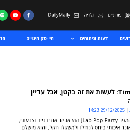
פורומים
גלריה
DailyMaily
ועים
דעות וניתוחים
היי-טק מינויים
פו
גאדג'Time: לעשות את זה בקטן, אבל עדיין
ת
29/12/2025 14:23
ת
הרמקול הזעיר JLab Pop Party הוא אביזר אודיו נייד וצבעוני,
נד איכותי ביחס לגודלו ולמשקלו הקל, והוא מושלם