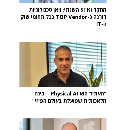
מחקר STKI השנתי: וואן טכנולוגיות
דורגה כ-TOP Vendor בכל תחומי שוק
ה-IT
"העתיד הוא Physical AI – בינה
מלאכותית שפועלת בעולם הפיזי"