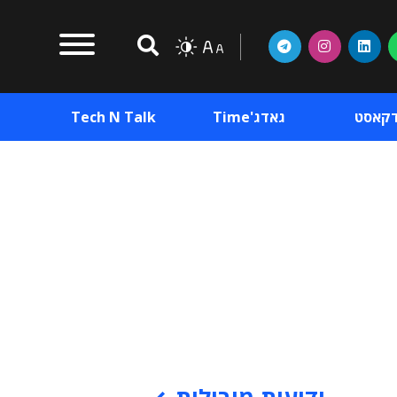
דקאסט
גאדג'Time
Tech N Talk
וכן פרסומי
תוכן פרסומי
וכן פרסומי