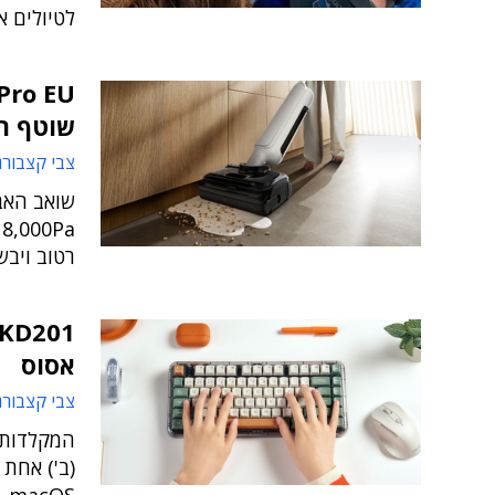
לטיולים א
שוטף ר
צבי קצבורג
שואב האב
רטוב ויב
אסוס
צבי קצבורג
המקלדות ב