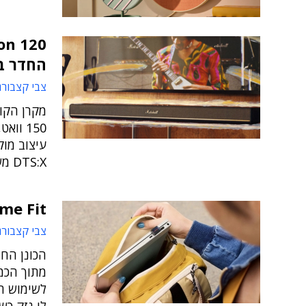
החדר ב
צבי קצבורג
DTS:X משלימים את החוויה
Extreme Fit: כונן 
צבי קצבורג
הכונן הח
מתוך הכמו
לשימוש תמ