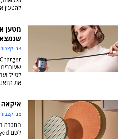
OS
להטעין א
מטען אח
שנמצא 
צבי קצבורג
שעוברים מ
לטייל וע
את הדאגה
איקאה ז
צבי קצבורג
החברה הש
לשם Solskydd ומורכבת מכמה רמקולים בגדלים שונים