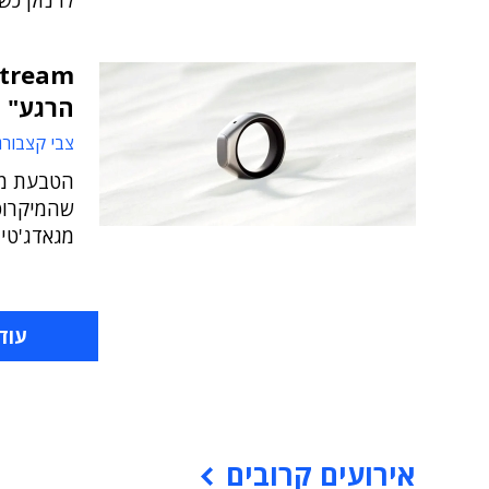
לו נזק כש
הרגע"
צבי קצבורג
הטבעת מע
שהמיקרופ
מגאדג'טי ה-AI המעניינים
עוד
אירועים קרובים