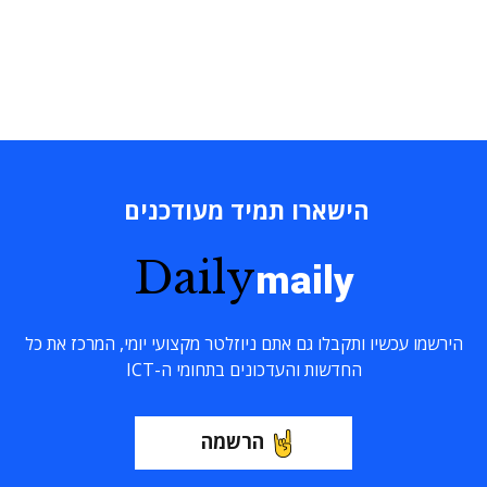
הישארו תמיד מעודכנים
Daily
maily
הירשמו עכשיו ותקבלו גם אתם ניוזלטר מקצועי יומי, המרכז את כל
החדשות והעדכונים בתחומי ה-ICT
הרשמה