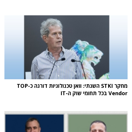
מחקר STKI השנתי: וואן טכנולוגיות דורגה כ-TOP
Vendor בכל תחומי שוק ה-IT