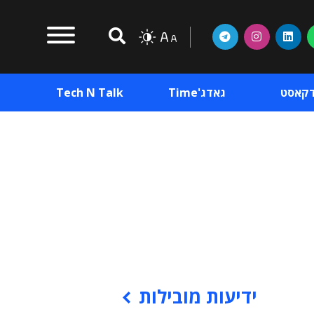
דקאסט
גאדג'Time
Tech N Talk
וכן פרסומי
תוכן פרסומי
וכן פרסומי
ידיעות מובילות