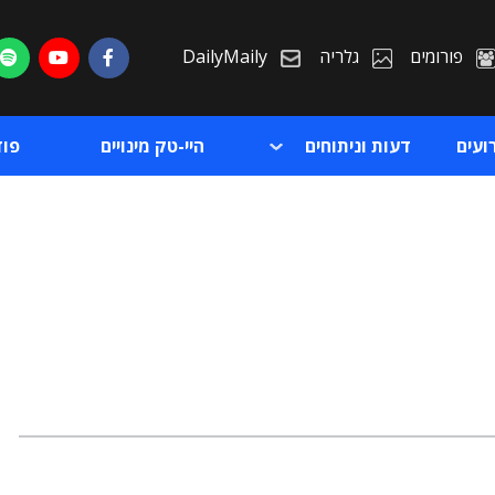
פורומים
גלריה
DailyMaily
ועים
דעות וניתוחים
היי-טק מינויים
פו
ת
ת