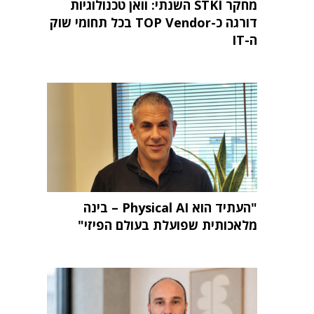
מחקר STKI השנתי: וואן טכנולוגיות
דורגה כ-TOP Vendor בכל תחומי שוק
ה-IT
"העתיד הוא Physical AI – בינה
מלאכותית שפועלת בעולם הפיזי"