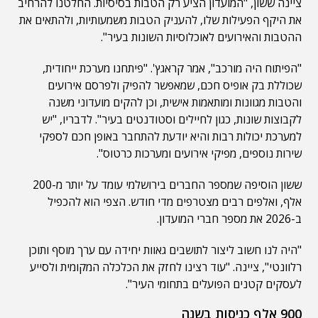
ציינה ששון, "המועדון הציע רק הטבות בסיסיות. החלטנו להרחיב
את היקף הפעילות שלו, להעניק הטבות משמעותיות, ולהתאים את
ההטבות והאירועים לאוכלוסיות השונות בעיר".
"הפיתוח היה מורכב", אמר קראגץ'. "פיתחנו מערכת ייחודית,
שכוללת בק אופיס חכם, שמאפשר להפיק ולפרסם אירועים
והטבות מגוונות ומותאמות אישית, וכן להקים מועדוני משנה
לקבוצות שונות, כגון לחיילים וסטודנטים בעיר". לדבריו, "יש
למערכת יכולות רבות והיא יודעת להתחבר באופן חכם לספקי
שירות נוספים, מפיקי אירועים ומערכות כרטוס".
ששון הוסיפה שמספר החברים בירושלמי עומד על יותר מ-200
אלף, ואלפים רבים מצטרפים מדי חודש. הצפי הוא להכפיל
ב-2026 את מספר חברי המועדון.
"היה לנו חשוב ליצור לתושבים גאוות יחידה עם ערך מוסף ותוכן
רלוונטי", ציינה. "עוד רצינו לחזק את הכלכלה המקומית ולסייע
לעסקים קטנים הפועלים בתחומי העיר".
900 אלף כניסות בשנה