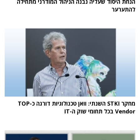
הנחת היסוד שעליה נבנה הניהול המודרני מתחילה
להתערער
מחקר STKI השנתי: וואן טכנולוגיות דורגה כ-TOP
Vendor בכל תחומי שוק ה-IT