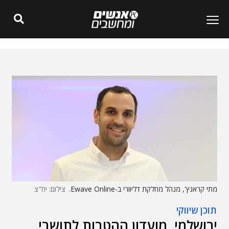
מתי קראגץ', מנהל מחלקת דליוורי ב-Ewave Online.
צילום: יח"צ
תוכן שיווקי
ירושלמי, מועדון ההטבות לתושבי