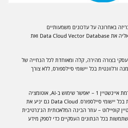
ה העולמית בתחום ה-CRM – הכריזה באחרונה על עדכונים משמעותיים
לפלטפורמת איינשטיין 1 (Einstein 1) שלה, ומוסיפה אליה את Data Cloud Vector Database ואת
D יאפשר איסוף מידע עסקי בצורה מהירה, קלה ומאוחדת לכל הנחייה של
ה ורלוונטית בכל יישומי סיילספורס, ללא צורך
Data Cloud Vector Database – המובנה בפלטפורמת איינשטיין 1 – יאפשר שימוש ב-AI, אוטומציה
וניתוח, לשם קבלת החלטות משופרות ותובנות לקוחות בכל יישומי סיילספורס. Data Cloud גם יניע את
ת יכולות האיינשטיין קופיילוט – עוזר הבינה המלאכותית הג'נרטיבית
משתמשות בכל הנתונים העסקיים כדי לספק מידע