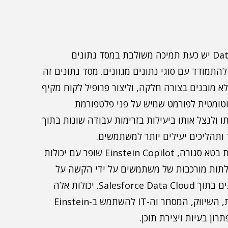
: ל-Data Cloud יש כעת תמיכה משולבת במסד נתונים
התמודד עם סוגי נתונים מגוונים. מסד נתונים זה
 מובנים בצורה חלקה, וליצור פרופיל לקוח מקיף
אוטומטית לפורמט שמיש על פני פלטפורמת
ח אותו ולנצל אותו ביעילות בזרימות עבודה שונות בתוך
ר ותהליכים יעילים יותר למשתמשים.
: נכון לעכשיו, בגרסת בטא סגורה, Einstein Copilot שוּפר עם יכולות
לתות מורכבות של משתמשים על ידי הקשה על
מקורות נתונים מגוונים, כולל הנתונים הלא מובנים בתוך Salesforce Data Cloud. יכולות אלה
מעצימות את אנשי המכירות, צוותי שירות לקוחות, השיווק, המסחר וה-IT להשתמש ב-Einstein