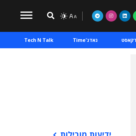
דקאסט
גאדג'Time
Tech N Talk
וכן פרסומי
תוכן פרסומי
וכן פרסומי
ידיעות מובילות