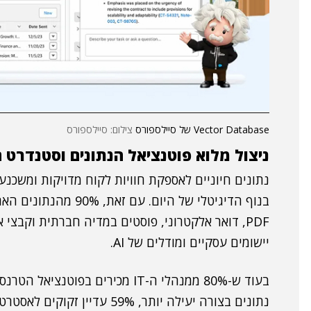
Vector Database של סיילספורס
צילום: סיילספורס
ניצול מלוא פוטנציאל הנתונים וסטנדרט חדש עב
נתונים חיוניים לאספקת חוויות לקוח מדויקות ומשכ
בנוף הדיגיטלי של היום.
PDF, דואר אלקטרוני, פוסטים במדיה חברתית וקבצי
יישומים עסקיים ומודלים של AI.
בעוד ש-80% ממנהלי ה-IT מכירים בפ
נתונים בצורה יעילה יותר, 59% עדיין זקוקים לאסטרטגיית נתונים מאוחדת כדי לרתום את הכוח הזה.