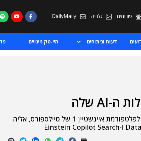
פורומים
גלריה
DailyMaily
ועים
דעות וניתוחים
היי-טק מינויים
פו
-AI שלה
ת
החיזוק יבוא לביטוי עם עדכונים משמעותיים לפלטפורמת איינשטיין 1 של סיילספורס, אליה
ת