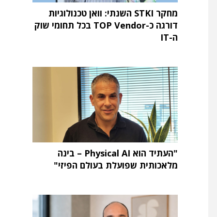
מחקר STKI השנתי: וואן טכנולוגיות
דורגה כ-TOP Vendor בכל תחומי שוק
ה-IT
"העתיד הוא Physical AI – בינה
מלאכותית שפועלת בעולם הפיזי"