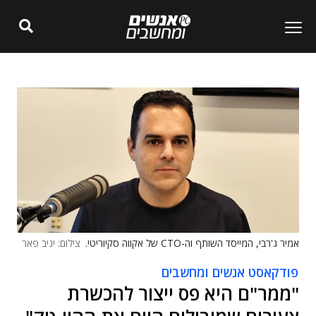
אמיר ג'רבי, המייסד השותף וה-CTO של אקווה סקיוריטי.
צילום: יניב פאר
פודקאסט אנשים ומחשבים
"ממר"ם היא פס ייצור להכשרת