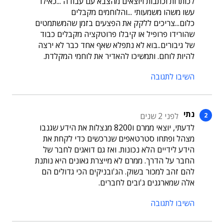
לכותרות וכתבות ויוצאים מהצבא עם עבודה ...כאילו
עשו משהו משמעותי ...והלוחמים מקבלים
כלום...צריכים ללקק את הפצעים בזמן שהמשתמטים
שהורידו פרופיל או קיבלו פרוטקציה מקבלים כבוד
של גיבורים..בוא לא נתפלא שאף אחד כבר לא ירצה
להיות לוחם. ותמשיכו להאדיר את לוחמי המקלדת.
השיבו לתגובה
נתי
לפני 2 שנים
לדעתי, יוצאי ממרם ו8200 מנצלות את הידע שגנבו
מצהל ופתחו סטרטאפים שנרכשים כדי לקחת את
הידע לידיים הלא נכונות. ואז גם דואגים לחבר של
החבר על הדרך. ממרם לא מייצרת גאונים היא נותנת
להם זהב למכור בשוק. הג'ובניקים הכי גדולים הם
אלה שמארגנים ג'ובים לחברים.
השיבו לתגובה