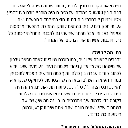
סיימתי את הקורס כחניך למופת, ובתור שכזה הייתה לי אפשרת
לבחור בין
8200
ל-ממר"ם. אז ממר"ם היה מותג שכולם רצו להגיע
אליו, וכמובן שבחרתי ביחידה זו. הוצבתי למדור הפעלה, שם
עשיתי תפקידים שונים בהתאם לוותק. התחלתי מתפעול מדפסות
וטיפול בפניות, אבל מאחר שידעתי גם לתכנת, התחלתי לכתוב כל
מיני תוכנות ששירתו את הצרכים של המדור".
כמו מה למשל?
"דברים לכאורה פשוטים, כמו תוכנה שיודעת לאתר מספר טלפון
של מישהו ולצלצל אליו, ניהול משמרות ועוד. השמועה שאני יודע
לכתוב קודים עברה בין כולם, ותוך כמה חודשים הפכתי לתוכניתן
במדור הפעלה. השלב הבא היה שהצטרפתי לפרויקט שנקרא אז
'האינטרנט הצה"לי', טלה נט, פיתוח תתי-אתרים. אז זה היה
חידוש מהפכני, כי זה היה בראשית ימי האינטרנט. נשלחתי
לקורס כדי ללמוד איך מתכנתים בווב, וזה מה שעשיתי עד
לשחרור: שלוש שנים חובה ושנה אחת שירות קבע, וכמובן –
מילואים כמו כולם".
מה היה המסלול אחרי השחרור?