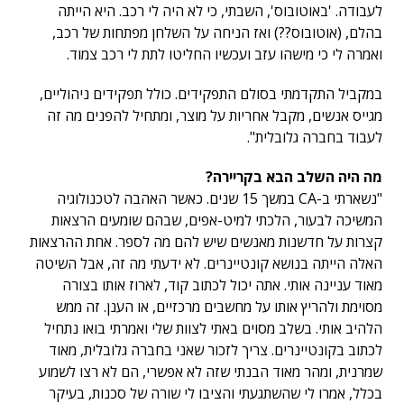
לעבודה. 'באוטובוס', השבתי, כי לא היה לי רכב. היא הייתה
בהלם, (אוטובוס??) ואז הניחה על השלחן מפתחות של רכב,
ואמרה לי כי מישהו עזב ועכשיו החליטו לתת לי רכב צמוד.
במקביל התקדמתי בסולם התפקידים. כולל תפקידים ניהוליים,
מגייס אנשים, מקבל אחריות על מוצר, ומתחיל להפנים מה זה
לעבוד בחברה גלובלית".
מה היה השלב הבא בקריירה?
"נשארתי ב-CA במשך 15 שנים. כאשר האהבה לטכנולוגיה
המשיכה לבעור, הלכתי למיט-אפים, שבהם שומעים הרצאות
קצרות על חדשנות מאנשים שיש להם מה לספר. אחת ההרצאות
האלה הייתה בנושא קונטיינרים. לא ידעתי מה זה, אבל השיטה
מאוד עניינה אותי. אתה יכול לכתוב קוד, לארוז אותו בצורה
מסוימת ולהריץ אותו על מחשבים מרכזיים, או הענן. זה ממש
הלהיב אותי. בשלב מסוים באתי לצוות שלי ואמרתי בואו נתחיל
לכתוב בקונטיינרים. צריך לזכור שאני בחברה גלובלית, מאוד
שמרנית, ומהר מאוד הבנתי שזה לא אפשרי, הם לא רצו לשמוע
בכלל, אמרו לי שהשתגעתי והציבו לי שורה של סכנות, בעיקר