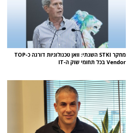
מחקר STKI השנתי: וואן טכנולוגיות דורגה כ-TOP
Vendor בכל תחומי שוק ה-IT