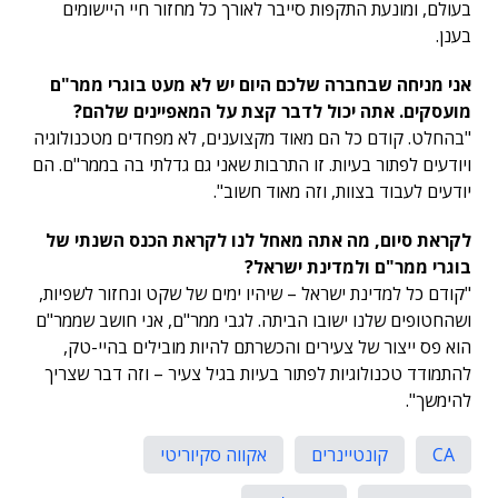
בעולם, ומונעת התקפות סייבר לאורך כל מחזור חיי היישומים
בענן.
אני מניחה שבחברה שלכם היום יש לא מעט בוגרי ממר"ם
מועסקים. אתה יכול לדבר קצת על המאפיינים שלהם?
"בהחלט. קודם כל הם מאוד מקצוענים, לא מפחדים מטכנולוגיה
ויודעים לפתור בעיות. זו התרבות שאני גם גדלתי בה בממר"ם. הם
יודעים לעבוד בצוות, וזה מאוד חשוב".
לקראת סיום, מה אתה מאחל לנו לקראת הכנס השנתי של
בוגרי ממר"ם ולמדינת ישראל?
"קודם כל למדינת ישראל – שיהיו ימים של שקט ונחזור לשפיות,
ושהחטופים שלנו ישובו הביתה. לגבי ממר"ם, אני חושב שממר"ם
הוא פס ייצור של צעירים והכשרתם להיות מובילים בהיי-טק,
להתמודד טכנולוגיות לפתור בעיות בגיל צעיר – וזה דבר שצריך
להימשך".
CA
קונטיינרים
אקווה סקיוריטי