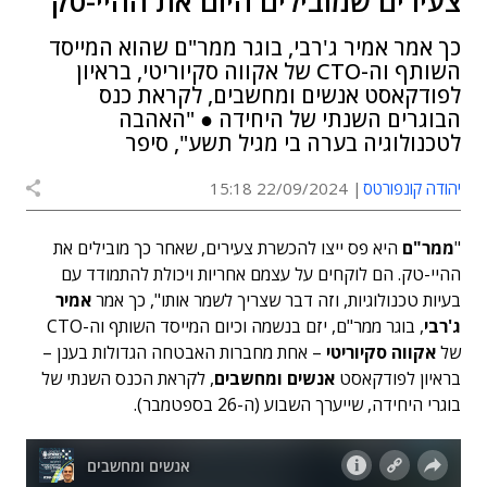
צעירים שמובילים היום את ההיי-טק"
כך אמר אמיר ג'רבי, בוגר ממר"ם שהוא המייסד
השותף וה-CTO של אקווה סקיוריטי, בראיון
לפודקאסט אנשים ומחשבים, לקראת כנס
הבוגרים השנתי של היחידה ● "האהבה
לטכנולוגיה בערה בי מגיל תשע", סיפר
יהודה קונפורטס
22/09/2024 15:18
"
ממר"ם
היא פס ייצו להכשרת צעירים, שאחר כך מובילים את
ההיי-טק. הם לוקחים על עצמם אחריות ויכולת להתמודד עם
בעיות טכנולוגיות, וזה דבר שצריך לשמר אותו", כך אמר
אמיר
ג'רבי
, בוגר ממר"ם, יזם בנשמה וכיום המייסד השותף וה-CTO
של
אקווה סקיוריטי
– אחת מחברות האבטחה הגדולות בענן –
בראיון לפודקאסט
אנשים ומחשבים
, לקראת הכנס השנתי של
בוגרי היחידה, שייערך השבוע (ה-26 בספטמבר).