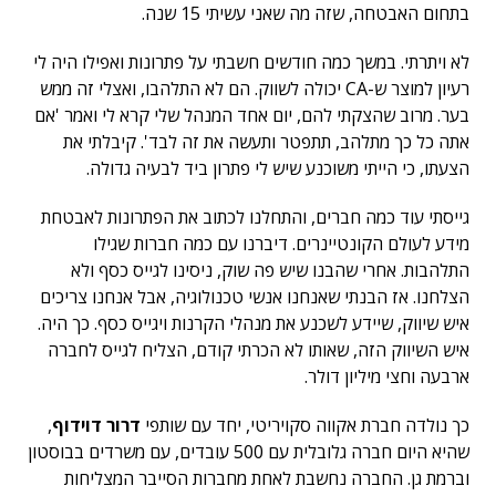
בתחום האבטחה, שזה מה שאני עשיתי 15 שנה.
לא ויתרתי. במשך כמה חודשים חשבתי על פתרונות ואפילו היה לי
רעיון למוצר ש-CA יכולה לשווק. הם לא התלהבו, ואצלי זה ממש
בער. מרוב שהצקתי להם, יום אחד המנהל שלי קרא לי ואמר 'אם
אתה כל כך מתלהב, תתפטר ותעשה את זה לבד'. קיבלתי את
הצעתו, כי הייתי משוכנע שיש לי פתרון ביד לבעיה גדולה.
גייסתי עוד כמה חברים, והתחלנו לכתוב את הפתרונות לאבטחת
מידע לעולם הקונטיינרים. דיברנו עם כמה חברות שגילו
התלהבות. אחרי שהבנו שיש פה שוק, ניסינו לגייס כסף ולא
הצלחנו. אז הבנתי שאנחנו אנשי טכנולוגיה, אבל אנחנו צריכים
איש שיווק, שיידע לשכנע את מנהלי הקרנות ויגייס כסף. כך היה.
איש השיווק הזה, שאותו לא הכרתי קודם, הצליח לגייס לחברה
ארבעה וחצי מיליון דולר.
כך נולדה חברת אקווה סקויריטי, יחד עם שותפי
דרור דוידוף
,
שהיא היום חברה גלובלית עם 500 עובדים, עם משרדים בבוסטון
וברמת גן. החברה נחשבת לאחת מחברות הסייבר המצליחות