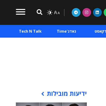
דקאסט
גאדג'Time
Tech N Talk
וכן פרסומי
תוכן פרסומי
וכן פרסומי
ידיעות מובילות