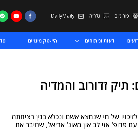
פורומים
גלריה
DailyMaily
ועים
דעות וניתוחים
היי-טק מינויים
פו
תיק זדורוב והמדיה
ת
ת
יכויו של מי שנמצא אשם ונכלא בגין רציחתה
 פרופ' אזי לב און מאונ' אריאל, שחיבר את