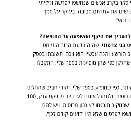
י סקר בקרב אנשים שנחשפו לפרשה וגיליתי
 שינו את עמדתם סביבה, בעיקר על סמך
 זכאי".
ל להעריך את היקף ההשפעה על התוצאה?
פט
בני צרפתי
, שהיה בדעת הרוב התייחס
 הורשע והנה עכשיו הוא זוכה. תשובתו בפסק
שחלקן כפי שהן מופיעות בספר שלי, התקבלו
היתר, כפי שמופיע בספר שלי, יהודי חביב שהחליט
להעלות את כל החומרים שהיו על הפרשה, שחלקם היו ברוסית, ולתמלל אותם לעברית. פרויקט ענק, 100
במקור תורגמו לא נכון מרוסית, ויש להם
ו לפרטים שלא היו ידועים קודם לכן".