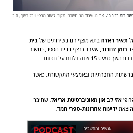
ת רומן זדורוב".
צילום: עיבוד ממוחשבת. מקור: ליאור מרפי ויובל רשף, וניב
תאיר ראדה
בתא מוצף דם בשירותים של
בית
צר
רומן זדורוב
, שעבד כרצף בבית הספר, כחשוד
 שנה נלחם על חפותו.
 ברשתות החברתיות ובאמצעי התקשורת, כאשר
רופ'
אזי לב און
מ
אוניברסיטת אריאל
, שחיבר
בהוצאת
ידיעות אחרונות-ספרי חמד
.