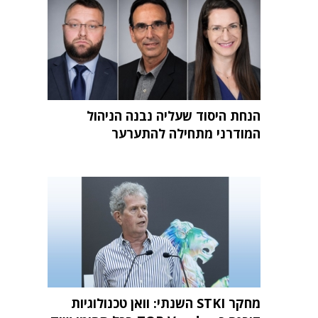
הנחת היסוד שעליה נבנה הניהול
המודרני מתחילה להתערער
מחקר STKI השנתי: וואן טכנולוגיות