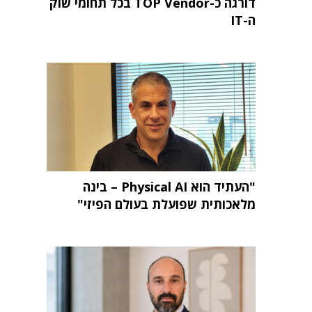
דורגה כ-TOP Vendor בכל תחומי שוק
ה-IT
"העתיד הוא Physical AI – בינה
מלאכותית שפועלת בעולם הפיזי"