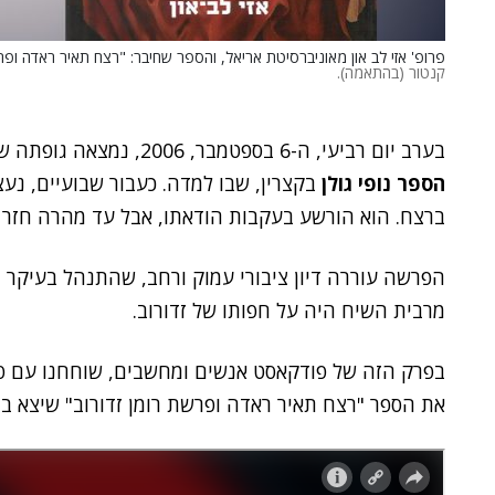
פרופ' אזי לב און מאוניברסיטת אריאל, והספר שחיבר: "רצח תאיר ראדה ופרש
קנטור (בהתאמה).
בערב יום רביעי, ה-6 בספטמבר, 2006, נמצאה גופתה של
הספר נופי גולן
בקצרין, שבו למדה. כעבור שבועיים, נע
ברצח. הוא הורשע בעקבות הודאתו, אבל עד מהרה חזר בו ובמשך כמעט 15
הפרשה עוררה דיון ציבורי עמוק ורחב, שהתנהל בעיקר
מרבית השיח היה על חפותו של זדורוב.
בפרק הזה של פודקאסט אנשים ומחשבים, שוחחנו עם פ
את הספר "רצח תאיר ראדה ופרשת רומן זדורוב" שיצא 