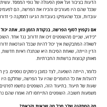
הדעות בציבור ועל אופן הפעולה של גופי הממסד. עשית
שככל שהם היו מעורבים והכירו את הפרשה, הם לפעמים
עובדות, וככל שהעמיקו בעובדות הגיעו למסקנה כי זדורוב
אם נקפוץ לסוף הפרשה, בנקודת הזמן הזו, אתה יכו
"כידוע, שניים מהשופטים זיכו את זדורוב נגד אחד. השו
לשאלה המתבקשת איך יכול להיות שבכל הערכאות זדורוב
הדין הייתה, שאחת הסיבות היא שנתגלו ראיות חדשות, 
מאותן קבוצות ברשתות החברתיות.
כלומר, הייתה השפעה, לצד כמובן נימוקים נוספים. בין 
שעות של תיעוד. בתיעוד הזה, השופטים נחשפו לפרטים ש
משמעות חשובה. השופטים התייחסו לזה ואמרו שהם נחשפ
מה המסקנה שלך מכל מה שראית וקראת?