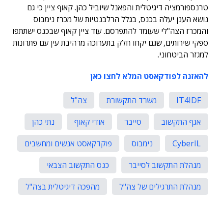
טרנספורמציה דיגיטלית והפאנל שיוביל כהן. קאוף ציין כי גם
נושא הענן יעלה בכנס, בגלל הרלבנטיות של מכרז נימבוס
והמכרז הצה"לי שעומד להתפרסם. עוד ציין קאוף שבכנס ישתתפו
ספקי שירותים, שגם יקחו חלק בתערוכה מרהיבת עין עם פתרונות
למגזר הביטחוני.
להאזנה לפודקאסט המלא לחצו כאן
IT4IDF
משרד התקשורת
צה"ל
אגף התקשוב
סייבר
אודי קאוף
נתי כהן
CyberIL
נימבוס
פוקדקאסט אנשים ומחשבים
מנהלת התקשוב לסייבר
כנס התקשוב הצבאי
מנהלת התרגילים של צה"ל
מהפכה דיגיטלית בצה"ל