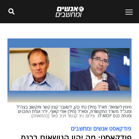
מימין לשמאל: תא"ל (מיל) נתי כהן, לשעבר קצין קשר ותקשוב בצה"ל
ומנכ"ל משרד התקשורת, וסא"ל (מיל) אודי קאוף, יו"ר ועדת התכנים
ומנחה כנס IT4IDF.
צילום: ניב קנטור ויניב פאר (בהתאמה)
פודקאסט אנשים ומחשבים
פודקאסט: מה יהיו הנושאים בכנס