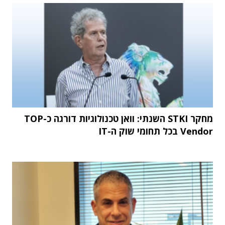
מחקר STKI השנתי: וואן טכנולוגיות דורגה כ-TOP
Vendor בכל תחומי שוק ה-IT