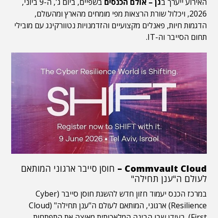
האירוע ייערך ב
גן – אולם הכנסים
בשפיים, ביום ג', ה-9 ביוני,
2026, ויכלול שורת הרצאות מפי מומחים מהארץ ומהעולם,
הדגמות חיות, פאנלים מקצועיים והזדמנויות נטוורקינג עם מובילי
תחום הסייבר וה-IT.
Commvault Cloud –
חוסן סייבר ארגוני המותאם
לעולם ה"ענן תחילה"
במרכז הכנס יעמוד חזון חדש להשגת חוסן סייבר (Cyber
Resilience) ארגוני, המותאם לעולם ה"ענן תחילה" (Cloud
First). בעידן שבו הבינה המלאכותית מאיצה את התפתחות