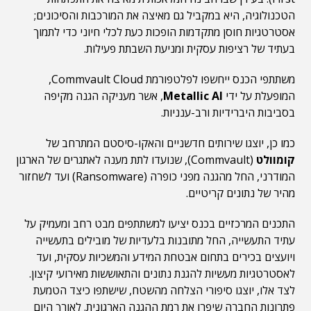
הטכנולוגיה, היא במקביל גם מאיצה את המורכבות והסיכונים;
אסטרטגיות חוסן מתקדמות הופכות כעת לכלי חיוני כדי לתמוך
בעתיד של רציפות עסקית ומניעת השבתת פעילות.
משתתפי הכנס ייחשפו לפלטפורמת Commvault Cloud,
המופעלת על ידי
Metallic AI
, אשר מעניקה הגנה מקיפה
בסביבות היברידיות ורב-ענניות.
כמו כן, יוצגו שירותים חדשניים והאקו-סיסטם המתרחב של
קומוולט
(Commvault), שנועדו לתת מענה לאתגרים של הארגון
המודרני, החל מהגנה מפני כופרה (Ransomware) ועד לשחזור
מהיר של נתונים קריטיים.
התכנים המרכזיים בכנס יציעו למשתתפים מבט רחב ומעמיק על
עתיד התעשייה, החל מתובנות בלעדיות של מובילים בתעשייה
ויועצים בכירים בתחום אבטחת המידע והמשכיות עסקית, ועד
לאסטרטגיות מעשיות להגנת נתונים והתאוששות מאירועי קיצון.
לצד אלו, יוצגו סיפורי הצלחה מהשטח, שישתפו כיצד הטמעת
פתרונות החברה שיפרו את רמת ההגנה הארגונית. לאורך היום