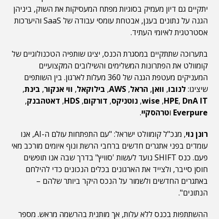
יתקיים גם דיון מעמיק בסוגיות מפתח המעסיקות את השוק, ביניהן
הגנה על נתונים בענן, אבטחת עומסי עבודה של SaaS והיערכות
אסטרטגית לאיומי העתיד.
בתערוכה שתתקיים במסגרת הכנס, יציגו שותפיה הטכנולוגיים של
קומוולט את הפתרונות המשלימים והשילובים המקצועיים
המעניקים מעטפת הגנה של 360 מעלות לארגון. בין השותפים
שיציגו:
לנובו
,
וואן
,
הראל
,
AWS
,
בילוקאל
,
ווי אנקור
,
בינת
,
DnA IT
,
HPE
,
wise
,
נוטניקס
,
דורקום
,
HDS
,
דאטהבנק
,
Everpure
ו
טרהסקיי
.
רונן נוי
, מנכ"ל קומוולט ישראל: "עם התפתחות עולם ה-AI, אנו
עומדים בפני אתגרים חדשים ברחבי הרשת ונוף איומים מורכב מאי
פעם. כנס SHIFT נועד לעשות 'סוויץ" בדרך שבה אנו תופשים
חוסן סייבר, ולצייד את הארגונים בכלים הנכונים כדי להילחם
באתגרים החדשים ולשמור על הנכס היקר ביותר שלהם –
הנתונים".
ההשתתפות בכנס ללא עלות, אך מותנית בהרשמה מראש. מספר