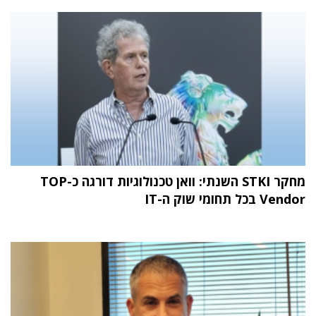
מחקר STKI השנתי: וואן טכנולוגיות דורגה כ-TOP
Vendor בכל תחומי שוק ה-IT