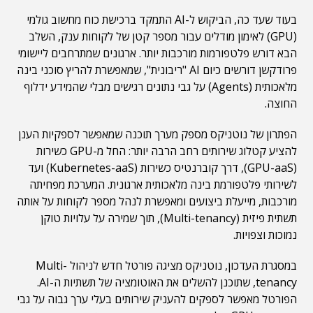
בעוד שעד כה, הביקוש ל-AI התמקד ברכישת כוח מחשוב גולמי
(GPU) לאימון מודלים עבור מספר קטן של לקוחות ענק, השלב
הבא דורש פלטפורמות מורכבות יותר. ארגונים שמתרחבים ליישומי
פרודקשן דורשים כיום AI "ריבונית", שמאפשרת להריץ סוכני בינה
מלאכותית (Agents) על גבי נתונים רגישים מבלי שהמידע ידלוף
החוצה.
הפתרון של נוטניקס מספק מערך תוכנה שמאפשר לספקיות הענן
להציע קטלוג שירותים רחב הרבה יותר: החל מ-GPU כשירות
(GPU-aaS), דרך קוברנטיס כשירות (Kubernetes-aaS) ועד
לשירותי פלטפורמת בינה מלאכותית ארגונית. המערכת מפחיתה
מורכבות, מייעלת ביצועים ומאפשרת לנהל מספר לקוחות על אותה
תשתית פיזית (Multi-tenancy), תוך שמירה על עלויות טוקן
נמוכות וצפויות.
במסגרת העדכון, נוטניקס מציגה פורטל חדש לניהול Multi-
tenancy, שתוכנן להשלים את האוטומציה של תשתיות ה-AI.
הפורטל מאפשר לספקים להעניק שירותים בעלי ערך גבוה על גבי