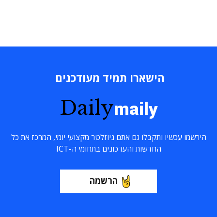
הישארו תמיד מעודכנים
Daily
maily
הירשמו עכשיו ותקבלו גם אתם ניוזלטר מקצועי יומי, המרכז את כל
החדשות והעדכונים בתחומי ה-ICT
הרשמה