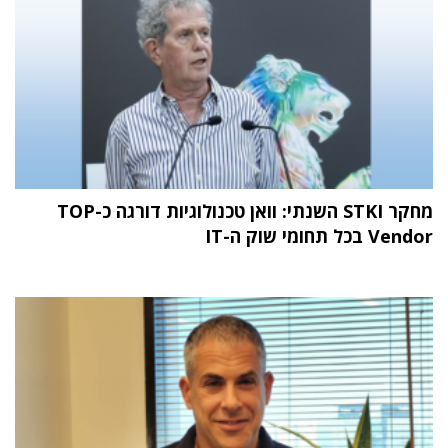
מחקר STKI השנתי: וואן טכנולוגיות דורגה כ-TOP
Vendor בכל תחומי שוק ה-IT