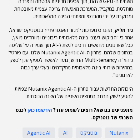
תשתית ה-GPU שלהם, תוך אכיפת מדיניות אבטחה והפרדה
מוחלטת. במקביל, המערכת מאפשרת צריכה עצמית מאובטחת
ומבוקרת על ידי מהנדסי ומפתחי הבינה המלאכותית.
ניר מליק
, מהנדס מערכות למגזר האנטרפרייז בנוטניקס ישראל,
אמר כי "הביקוש לענני בינה מלאכותית ריבוניים ומיוחדים מואץ,
ככל שארגונים מחפשים דרכים לגשת ל-AI תוך שמירה על שליטה
בנתונים שלהם. פתרון ה-Nutanix Agentic AI שלנו, עם פורטל
ניהול ה Multi-tenancy החדש, נועד לאפשר לספקי ענן לספק
במהירות שירותי בינה מלאכותית מתקדמים ובעלי ערך גבוה
לארגונים".
היכולות החדשות עבור פתרון ה-Nutanix Agentic AI צפויות
להגיע לשוק הרחב במחצית השנייה של השנה הנוכחית.
מתעניינים בנושא? רוצים לשמוע עוד?
הירשמו כאן
לכנס
השנתי של נוטניקס.
Nutanix
נוטניקס
AI
Agentic AI