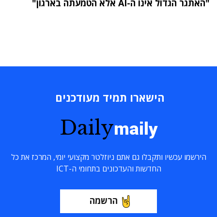
"האתגר הגדול אינו ה-AI אלא הטמעתה בארגון"
הישארו תמיד מעודכנים
Daily
maily
הירשמו עכשיו ותקבלו גם אתם ניוזלטר מקצועי יומי, המרכז את כל
החדשות והעדכונים בתחומי ה-ICT
הרשמה