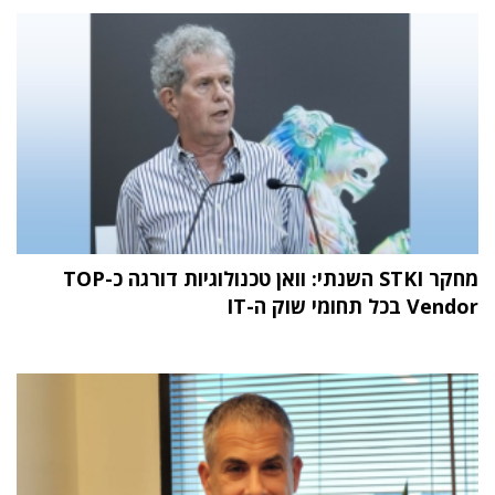
מחקר STKI השנתי: וואן טכנולוגיות דורגה כ-TOP
Vendor בכל תחומי שוק ה-IT