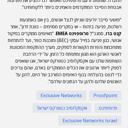
החברה. שותפות זו עם פרופפוינט תאפשר לנו להציע את פתרונות
אבטחת הסייבר המתקדמים והאמינים ביותר ללקוחותינו".
"פושעי סייבר יודעים שניתן לנצל אנשים, בין אם באמצעות
רשלנות, פגיעה בזהות – או במקרים מסוימים – כוונת זדון", אמר
קנט ברו
, סמנכ"ל
פרופפוינט EMEA
. "מאיומים ממוקדים במיקוד
אנושי, כגון פגיעה במייל עסקי (BEC) ותוכנות כופר, ועד להתחזות
מתוחכמות והפרות הקשורות לספקים, מערך ההתקפות המכוונות
לאנשי הארגון הוא מגוון ומתפתח כל הזמן. על ידי הרחבת
השותפות שלנו עם אקסקלוסיב נטוורקס ישראל, אנו שואפים
לספק ליותר ארגונים את הכלים הממוקדים באדם, שהם צריכים
כדי לנווט בהצלחה בנוף האיומים המורכב של היום, להגן על
האנשים שלהם ולהגן על הנתונים שלהם".
Exclusive Networks
Proofpoint
פרופפוינט
אקסקלוסיב נטוורקס ישראל
Exclusive Networks Israel