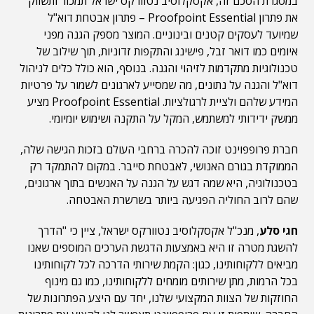
במסגרת הסכם זה, אקסקלוסיב נטוורקס ישראל
תמכור ותשווק
את פתרון Proofpoint Essential – פתרון אבטחת דוא"ל
שמיועד לעסקים קטנים ובינוניים. המוצר מספק הגנה מפני
איומים כמו דואר זבל, פישינג והתקפות זדוניות, תוך שילוב של
טכנולוגיות מתקדמות לזיהוי והגנה. בנוסף, הוא כולל כלים לניהול
דוא"ל והגנה על נתונים, מה שמסייע לארגונים לשמור על פרטיות
המידע שלהם ולציית לרגולציות. Proofpoint Essential מציע
ממשק ידידותי למשתמש, המקל על התקנה ושימוש יומיומי.
חברת פרופפוינט זוכה להכרה ברחבי העולם בזכות הגישה שלה,
הממוקדת בגורם האנושי, לאבטחת סייבר. במקום להתמקד רק
בטכנולוגיה, היא שמה דגש על הגנה על האנשים בתוך ארגונים,
שהם לרוב החוליה הפגיעה ביותר בשרשרת האבטחה.
חגי סלע
, ​​מנכ"ל אקסקלוסיב נטוורקס ישראל, ציין כי "הדרך
להשגת מטרה זו היא באמצעות הדגשת הערכים המוספים שאנו
מביאים ללקוחותינו, כגון: הקמת שירותי הדרכה לכל לקוחותינו
בכל הרמות, מתן שירותים מומחים ללקוחותינו, כמו גם מינוף
החוזקות של הצוות המקצועי שלנו, יחד עם היצע הפתרונות של