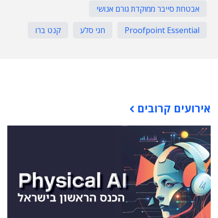
אבטחת סייבר ממוקדת גורם אנושי
Proofpoint Essential
חגי סלע
קנט ברו
תוכן פרסומי
אירועים קרובים