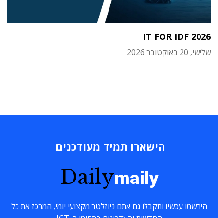
IT FOR IDF 2026
שלישי, 20 באוקטובר 2026
הישארו תמיד מעודכנים
Daily
maily
הירשמו עכשיו ותקבלו גם אתם ניוזלטר מקצועי יומי, המרכז את כל