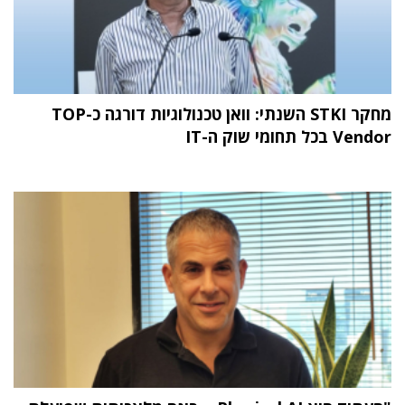
מחקר STKI השנתי: וואן טכנולוגיות דורגה כ-TOP
Vendor בכל תחומי שוק ה-IT