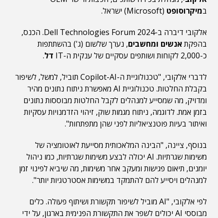
ב
מיקרוסופט
(Microsoft) ישראל.
אלקובי דיברה ב-Dell Technologies Forum 2024. הכנס,
בהפקת
אנשים ומחשבים
, נערך שלשום (ג') בהשתתפות
כ-2,000 לקוחות ושותפים עסקיים של ענקית ה-IT
דל
.
לדברי אלקובי, "טכנולוגיית ה-Copilot-AI תוביל, למשל, לשיפור
בקבלת החלטות. טכנולוגיית AI מאפשרת ניתוח נתונים מהיר
ומדויק, מה שמסייע למנהלים לקבל החלטות מבוססות נתונים
בזמן אמת. לדוגמה, ניתוח מגמות שוק, זיהוי הזדמנויות עסקיות
ואיתור בעיות פוטנציאליות לפני שהן מתפתחות".
בנוסף, ציינה, "הבינה המלאכותית מסייעת לאוטומציה של
משימות שגרתיות. AI יכולה לבצע משימות שגרתיות, כמו ניהול
יומנים, תיאום פגישות ומעקב אחר משימות, מה שיביא לפינוי זמן
למנהלים ויסייע להם להתמקד במשימות אסטרטגיות יותר".
לפי אלקובי, "AI מוביל לשיפור תקשורת ושיתוף פעולה. כלים
מבוססי AI יכולים לשפר את התקשורת הפנימית בארגון, על ידי