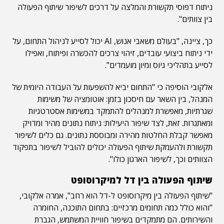
ניתוח דפוסי תקשורת והמלצה על דרכים לשיפור שיתוף הפעולה
בין צוותים".
כך, ציינה, "בעולם משאבי אנוש, AI יכול לסייע לניהול התחום, על
ידי ניתוח ביצועי עובדים, זיהוי צרכים להכשרה ופיתוח, ואפילו
לסייע בתהליכי גיוס ומיון מועמדים".
אלקובי הוסיפה כי "התחום יביא להשפעות על העבודה היומית של
המנהל, בין השאר עם חיסכון בזמן: אוטומציה של משימות
שגרתיות, מאפשרת למנהלים להתמקד במשימות אסטרטגיות
ומאתגרות. זאת, לצד שיפור היעילות: ניתוח נתונים מהיר ומדויק
מאפשר קבלת החלטות מהירה ומבוססת נתונים. גם כלים לשיפור
תקשורת ולהעמקת שיתוף הפעולה יכולים להוביל לשיפור בתפקוד
הצוותים וכך, לשיפור הארגון כולו".
שיתוף הפעולה בין דל למיקרוסופט
"שיתוף הפעולה בין מיקרוסופט ל-דל הוא רחב", אמרה אלקובי,
"והוא כולל כמה תחומים מרכזיים: בתחום התוכנה, החומרה
והשירותים. הם מתמקדים בשיפור חוויית המשתמש, הגברת