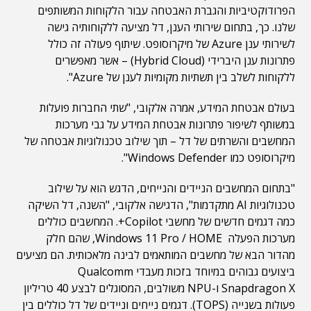
הפרודוקטיביות והגברת האבטחה עבור הלקוחות המשותפים
שלנו. כך, בתחום שירותי הענן, דל מציעה ללקוחותיה גישה
לשירותי ענן Azure של מיקרוסופט. שיתוף פעולה זה כולל
פתרונות ענן היברידי (Hybrid Cloud) – אשר מאפשרים
ללקוחות לשלב בין תשתיות מקומיות לענן של Azure".
בעולם אבטחת המידע, אמרה אלקובי, "שתי החברות פועלות
במשותף לשיפור פתרונות אבטחת המידע על גבי מערכות
המחשבים והשרתים של דל – תוך שילוב טכנולוגיות אבטחה של
מיקרוסופט כמו Windows Defender".
"בתחום המחשבים הניידים והנייחים, הדגש הוא על שילוב
טכנולוגיות AI מתקדמות", הדגישה אלקובי, "השנה, דל השיקה
כמה דגמים חדשים של מחשבי Copilot+. המחשבים כוללים
מערכות הפעלה Windows 11 Pro / HOME, שהם חלק
מהדור הבא של מחשבים המותאמים לבינה מלאכותית. הם מציעים
ביצועים גבוהים במיוחד בזכות מעבדי Qualcomm
Snapdragon X ו-NPU משולבים, המסוגלים לבצע 40 טריליון
פעולות בשנייה (TOPS). דגמים נייחים וניידים של דל כוללים בין