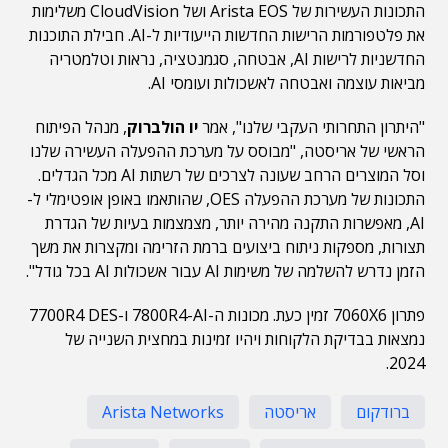
התכונות העשירות של Arista EOS ושל CloudVision משלימות
את פלטפורמות הרישות החדשות הייעודיות ל-AI. חבילת התוכנות
החדשניות לרישות AI, אבטחה, סגמנטציה, נראות וטלמטריה
מביאות עוצמה ואבטחה לאשכולות ועומסי AI.
"היתרון התחרותי העקבי שלנו", אמר
יו הולברוק
, מנהל הפיתוח
הראשי של אריסטה, "מבוסס על מערכת ההפעלה העשירה שלנו
וסל המוצרים הרחב שעונה לצרכים של רשתות AI מכל הגדלים.
התכונות של מערכת ההפעלה OES, שהותאמו באופן אופטימלי ל-
AI, מאפשרות התקנה מהירה יותר, מצמצמות בעיות של הגדרת
תצורות, מספקות ניתוח ביצועים ברמת הזרימה ומקצרות את משך
הזמן נדרש להשלמה של משימות AI עבור אשכולות AI בכל גודל".
פתרון 7060X6 זמין כעת. מכונות ה-7800R4-AI ו-7700R4 DES
נמצאות בבדיקת הלקוחות ויהיו זמינות במחצית השנייה של
2024.
ברודקום
אריסטה
Arista Networks