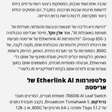
שכבה אחת ושתי שכבות, המספקות ביצועי רשת עדיפים ביחס
לרשתות מרובות שכבות מורכבות. במקביל, הם מספקים יכולות
ניטור מתקדמות, לרבות נראות ברמת הזרימה.
"הרשת היא הליבה של תוצאות הנובעות מהשלמה מוצלחת של
משימות באשכולות AI", אמר
אלן ווקל
, מייסד ואנליסט טכנולוגיה
ב-650 Group. "פלטפורמות Etherlink AI של אריסטה מציעות
את היכולת להחזיק פלטפורמה טכנולוגית אחת, מקצה לקצה, של
800G, המתפרסת על פני מערכת החזית, האימון, ההיסק ורשתות
האחסון. הלקוחות יכולים להפיק תועלת ממינוף של אותם כלי
Ethernet, אבטחה ומומחיות מוכחים, המשמשים אותם במשך
עשרות שנים ולפרוס אותם בקלות לאפליקציית AI כלשהי".
פלטפורמות
Etherlink AI
של
אריסטה
7060X6 AI Leaf Switch: משפחת מוצרים, המריצים מעבד
ברודקום
, Broadcom Tomahawk 5, בקצב תעבורת נתונים
של 51.2 Tbps ותמיכה ב-64 פורטים של 800G, או ב-128