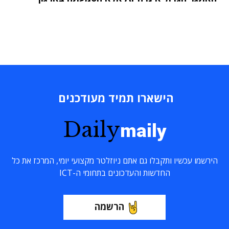
הישארו תמיד מעודכנים
Daily
maily
הירשמו עכשיו ותקבלו גם אתם ניוזלטר מקצועי יומי, המרכז את כל
החדשות והעדכונים בתחומי ה-ICT
הרשמה