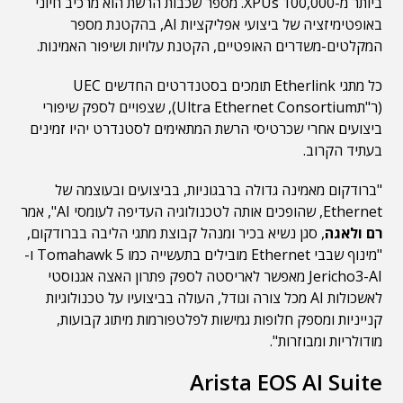
ביותר מ-100,000 XPUs. מספר שכבות הרשת הוא מרכיב חיוני
באופטימיזציה של ביצועי אפליקציות AI, בהקטנת מספר
המקלטים-משדרים האופטיים, הקטנת עלויות ושיפור האמינות.
כל מתגי Etherlink תומכים בסטנדרטים החדשים UEC
(ר"תUltra Ethernet Consortium), שצפויים לספק שיפורי
ביצועים אחרי שכרטיסי הרשת המתאימים לסטנדרט יהיו זמינים
בעתיד הקרוב.
"ברודקום מאמינה גדולה ברבגוניות, בביצועים ובעוצמה של
Ethernet, שהופכים אותה לטכנולוגיה העדיפה לעומסי AI", אמר
רם ולאגה
, סגן נשיא בכיר ומנהל קבוצת מתגי הליבה בברודקום,
"מינוף שבבי Ethernet מובילים בתעשייה כמו Tomahawk 5 ו-
Jericho3-AI מאפשר לאריסטה לספק פתרון האצה אגנוסטי
לאשכולות AI מכל צורה וגודל, העולה בביצועיו על טכנולוגיות
קנייניות ומספק חלופות גמישות לפלטפורמות מיתוג קבועות,
מודולריות ומבוזרות".
Arista EOS AI Suite