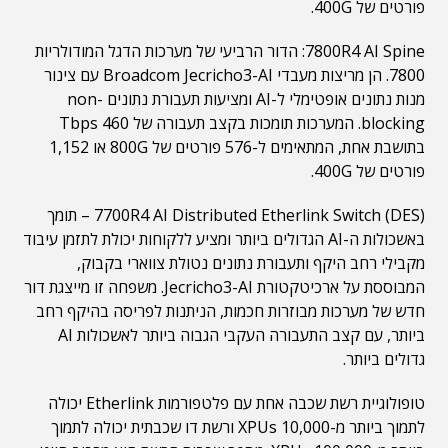
פורטים של 400G.
7800R4 AI Spine: הדור הרביעי של מערכות הדגל המודולריות
7800. הן מריצות מעבדי Broadcom Jecricho3-AI עם צינור
מנות נתונים אופטימלי ל-AI ומציעות תעבורת נתונים non-
blocking. המערכות תומכות בקצב תעבורה של 460 Tbps
בתושבת אחת, המתאימים ל-576 פורטים של 800G או 1,152
פורטים של 400G.
7700R4 AI Distributed Etherlink Switch (DES) – תומך
באשכולות ה-AI הגדולים ביותר ומציע ללקוחות יכולת לתזמן עיבוד
מקבילי רחב היקף ותעבורת נתונים נטולת צווארי בקבוק,
המבוססת על ארכיטקטורת Jecricho3-AI. משפחה זו מייצגת דור
חדש של מערכות מבוזרות חכמות, הניתנות לפריסה בהיקף רחב
ביותר, עם קצב התעבורה העקבי הגבוה ביותר לאשכולות AI
גדולים ביותר.
טופולוגיית רשת שכבה אחת עם פלטפורמות Etherlink יכולה
לתמוך ביותר מ-10,000 XPUs ורשת דו שכבתית יכולה לתמוך