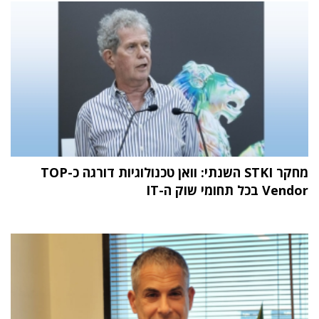
מחקר STKI השנתי: וואן טכנולוגיות דורגה כ-TOP
Vendor בכל תחומי שוק ה-IT