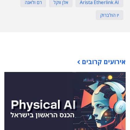
Arista Etherlink AI
אלן ווקל
רם ולאגה
יו הולברוק
תוכן פרסומי
אירועים קרובים