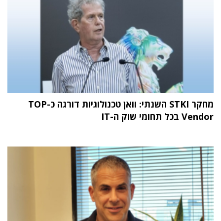
מחקר STKI השנתי: וואן טכנולוגיות דורגה כ-TOP
Vendor בכל תחומי שוק ה-IT