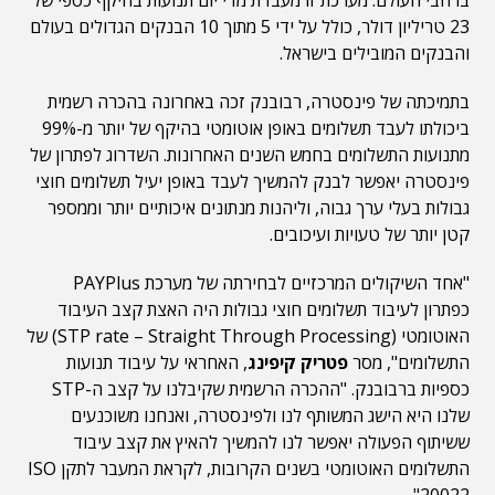
ברחבי העולם. מערכת זו מעבדת מדי יום תנועות בהיקף כספי של
23 טריליון דולר, כולל על ידי 5 מתוך 10 הבנקים הגדולים בעולם
והבנקים המובילים בישראל.
בתמיכתה של פינסטרה, רבובנק זכה באחרונה בהכרה רשמית
ביכולתו לעבד תשלומים באופן אוטומטי בהיקף של יותר מ-99%
מתנועות התשלומים בחמש השנים האחרונות. השדרוג לפתרון של
פינסטרה יאפשר לבנק להמשיך לעבד באופן יעיל תשלומים חוצי
גבולות בעלי ערך גבוה, וליהנות מנתונים איכותיים יותר וממספר
קטן יותר של טעויות ועיכובים.
"אחד השיקולים המרכזיים לבחירתה של מערכת PAYPlus
כפתרון לעיבוד תשלומים חוצי גבולות היה האצת קצב העיבוד
האוטומטי (STP rate – Straight Through Processing) של
התשלומים", מסר
פטריק קיפינג
, האחראי על עיבוד תנועות
כספיות ברבובנק. "ההכרה הרשמית שקיבלנו על קצב ה-STP
שלנו היא הישג המשותף לנו ולפינסטרה, ואנחנו משוכנעים
ששיתוף הפעולה יאפשר לנו להמשיך להאיץ את קצב עיבוד
התשלומים האוטומטי בשנים הקרובות, לקראת המעבר לתקן ISO