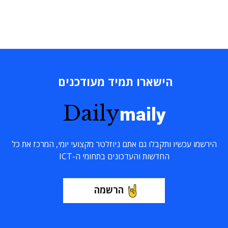
הישארו תמיד מעודכנים
Daily
maily
הירשמו עכשיו ותקבלו גם אתם ניוזלטר מקצועי יומי, המרכז את כל
החדשות והעדכונים בתחומי ה-ICT
הרשמה