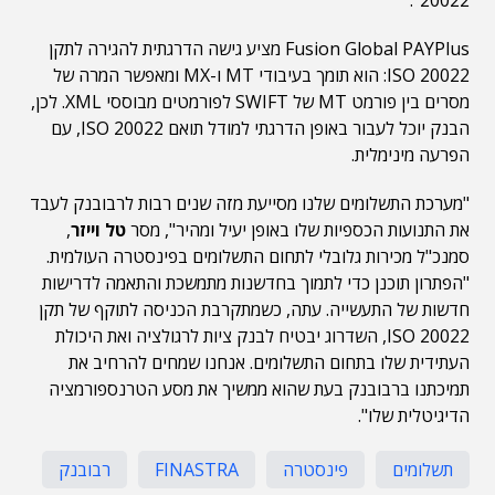
20022".
Fusion Global PAYPlus מציע גישה הדרגתית להגירה לתקן
ISO 20022: הוא תומך בעיבודי MT ו-MX ומאפשר המרה של
מסרים בין פורמט MT של SWIFT לפורמטים מבוססי XML. לכן,
הבנק יוכל לעבור באופן הדרגתי למודל תואם ISO 20022, עם
הפרעה מינימלית.
"מערכת התשלומים שלנו מסייעת מזה שנים רבות לרבובנק לעבד
את התנועות הכספיות שלו באופן יעיל ומהיר", מסר
טל וייזר
,
סמנכ"ל מכירות גלובלי לתחום התשלומים בפינסטרה העולמית.
"הפתרון תוכנן כדי לתמוך בחדשנות מתמשכת והתאמה לדרישות
חדשות של התעשייה. עתה, כשמתקרבת הכניסה לתוקף של תקן
ISO 20022, השדרוג יבטיח לבנק ציות לרגולציה ואת היכולת
העתידית שלו בתחום התשלומים. אנחנו שמחים להרחיב את
תמיכתנו ברבובנק בעת שהוא ממשיך את מסע הטרנספורמציה
הדיגיטלית שלו".
תשלומים
פינסטרה
FINASTRA
רבובנק