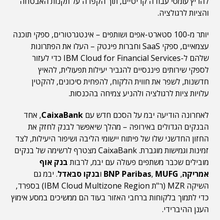
להריץ עומסי עבודה קריטיים, תוך הקפדה על תקנות האבטחה
והציות לרגולציה.
יותר מ-100 סטארט-אפים ושותפים – אינטגרטורים, ספקי תוכנה
עצמאיים, ספקי SaaS וחברות פינטק – העלו את הפתרונות
שלהם ל-IBM Cloud for Financial Services כדי לעזור
לספקי שירותים פיננסיים להגביר יעילות תפעולית, להאיץ
חדשנות, לשפר את חווית הלקוח, להפחית סיכונים, להקטין
עלויות ציות לרגולציה ולהניע צמיחה בהכנסות.
לאחרונה הודיעה יבמ על הסכם חדש עם
CaixaBank
, אחד
הבנקים הגדולים באירופה – מהלך שיאפשר לבנק לחזק את
החזון החדשני שלו של פיתוח יישומי הליבה ושיפור היעילות, לצד
זמינות וגמישות מוגברת. CaixaBank מצטרף לרשימה של בנקים
מובילים שכבר משתפים פעולה עם יבמ, לרבות
בנק אוף
אמריקה
,
MUFG
,
BNP Paribas
ו
בנקו סבאדל
. יבמ גם
השיקה MZR (ר"ת IBM Cloud Multizone Region) בספרד,
כדי לתמוך בלקוחות ברחבי האזור בעוד הם ממשיכים במסע אימוץ
הענן ההיברידי.