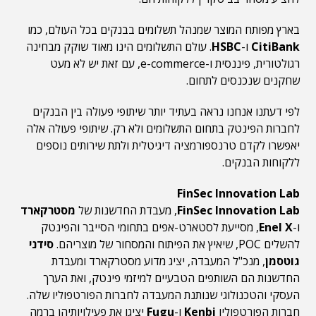
בארץ מפותח המוצר שמנהל תשלומים בבנקים בכל העולם, כמו
CitiBank
ו-
HSBC
. עולם התשלומים הינו מאוד שוקק מבחינה
רגולטורית, פיננסית ו-e-commerce, עם זאת יש לא מעט
שחקנים שנכנסים לתחום.
לפי דעתנו אנחנו נראה בעתיד יותר שיתופי פעולה בין הבנקים
לחברות הפינטק בתחום התשלומים ולא רק. שיתופי פעולה אלה
יאפשרו לקדם טרנספורמציה דיגיטלית ולתת שירותים נוספים
ללקוחות הבנקים.
FinSec Innovation Lab
FinSec Innovation Lab
, מעבדת החדשנות של
מסטרקארד
ו-
Enel X
, מסייעת לסטארט-אפים בתחומי הסייבר והפינטק
להשלים POC, שיאיץ את הפיתוח והמסחור של מוצריהם.
סידני
גוטסמן
, מנכ"ל המעבדה, יציג מדוע מסטרקארד ומעבדת
החדשנות הם השותפים הטבעיים למיזמי פינטק, ואת הערך
העסקי והטכנולוגי שנותנת המעבדה לחברות הפורטפוליו שלה.
חברות הפורטפוליו
Kenbi
ו-
Fugu
יציגו את פעילויותיהן ברמה