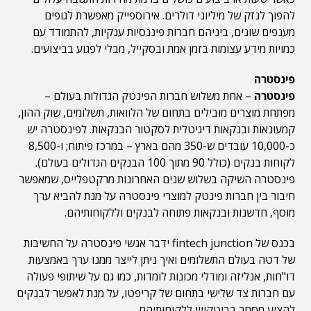
להפוך לנזק של מיליוני דולרים. אירוספייק מאפשרת לגופים
מענפים שונים, ביניהם חברות פיננסיות ענקיות, להתמודד עם
כמויות מידע עצומות בזמן אמת ובסקייל, מבלי לפגוע בביצועים.
פינסטרה
פינסטרה
– אחת משלוש חברות הפינטק הגדולות בעולם –
מפתחת מוצרים מובילים בתחום של הלוואות, תשלומים, שוק ההון,
קמעונאות ובנקאות דיגיטלית לסקטור הבנקאות. לפינסטרה יש
כ-10,000 עובדים ש-350 מהם בארץ – במרכז פיתוח; ו-8,500
לקוחות בנקים (כולל 90 מתוך 100 הבנקים הגדולים בעולם).
פינסטרה השיקה בשלוש שנים האחרונות מרקטפלייס, שמאפשר
חיבור בין חברות פינטק למוצרי פינסטרה על מנת להביא ערך
מוסף, חדשנות ובנקאות פתוחה לבנקים וללקוחותיהם.
בכנס של fintech junction ידבר אנשי פינסטרה על החשיבות
של דטה בעולם התשלומים ואיך ניתן לייצר ממנו ערך באמצעות
דו"חות, אנליזה ומודלי מכונות לומדות, כמו גם על שיתופי פעולה
עם חברות צד שלישי בתחום של קריפטו, על מנת לאפשר לבנקים
להציע מסחר בביטקויין ללקוחותיהם.