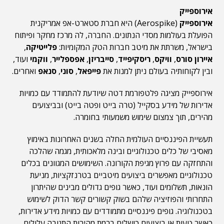
אירוספייק
אירוספייק
(Aerospike) היא חברת סטארט-אפ אמריקנית
הפועלת בעולמות מסדי הנתונים. החברה, לה מרכז מחקר ופיתוח
בישראל, משרתת את מיטב חברות הטק המקומיות:
פלייטיקה
,
איירון סורס
,
וויקס
,
ריסקיפייד
,
סייבריזן
,
אפספלייר
,
ווקמי
ועוד,
ובין לקוחותיה בעולם ניתן למנות את
פייפאל
,
סוני
,
סנאפ
ואחרים.
אירוספייק מציגה פלטפורמת דטה שיודעת להתמודד עם כמויות
אדירות של מידע בסקייל (טרה בייט ופטה בייט) ובביצועים
מהירים, תוך צמצום שימוש משמעותי בחומרה.
תעשיית הפיננסיים העולמית החלה בשנים האחרונות באימוץ
מאסיבי של כלים טכנולוגיים ובינה מלאכותית, מגמה שהלכה
והתחזקה עם פרוץ מגיפת הקורונה. השימושים המגוונים בכלים
טכנולוגיים מאפשרים ביצועים מיטביים בטרנזקציות, מניעת
הונאות, תשלומים ועוד, כאשר גופים גדולים מבינים שהיתרון
התחרותי והפוזיציה שלהם בשוק קשורים קשר הדוק לשימוש
בטכנולוגיה. גופים פיננסיים מתמודדים עם כמויות מידע אדירות,
כאשר טעות או ביצועים כושלים ברמת מהירות התגובה עלולים