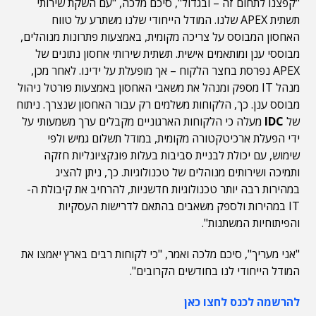
"קפצנו לתחום זה – ובגדול", סיכם מלכה, "עם השקת שירותי
תשתית APEX שלנו. המודל הייחודי שלנו משתרע על טווח
האחסון המבוסס על צריכה מקומית, באמצעות פתרונות מנוהלים,
מבוססי ענן ומותאמים אישית. תשתית שירותי אחסון נתונים של
APEX נפרסת בחצר הלקוח – אך מופעלת על ידינו. לאחר מכן,
מנהל IT מספק ומנהל את משאבי האחסון באמצעות פורטל ניהול
מבוסס ענן. כך, הלקוחות משלמים רק עבור האחסון שנצרך. ניתוח
של
IDC
מעלה כי הלקוחות הארגוניים מקבלים ערך משמעותי על
ידי הפעלת ארכיטקטורה מקומית, במודל תשלום גמיש ולפי
שימוש, עם יכולת לבניית סביבות בעלות פונקציונליות חזקה
ותמיכה ושירותים מנוהלים של טכנולוגיות. כך, ניתן להציג
במהירות רבה יותר טכנולוגיות חדשניות, להרחיב את קיבולת ה-
IT במהירות ולספק משאבים בהתאם לדרישות העסקיות
והפיתוחיות המשתנות".
"אני מעריך", סיכם מלכה ואמר, "כי לקוחות רבים בארץ יאמצו את
המודל הייחודי לנו בחודשים הקרובים".
להרשמה לכנס לחצו כאן