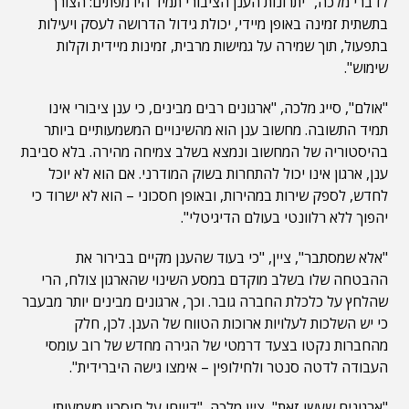
לדברי מלכה, "יתרונות הענן הציבורי תמיד היו מפתים: הצורך
בתשתית זמינה באופן מיידי, יכולת גידול הדרושה לעסק ויעילות
בתפעול, תוך שמירה על גמישות מרבית, זמינות מיידית וקלות
שימוש".
"אולם", סייג מלכה, "ארגונים רבים מבינים, כי ענן ציבורי אינו
תמיד התשובה. מחשוב ענן הוא מהשינויים המשמעותיים ביותר
בהיסטוריה של המחשוב ונמצא בשלב צמיחה מהירה. בלא סביבת
ענן, ארגון אינו יכול להתחרות בשוק המודרני. אם הוא לא יוכל
לחדש, לספק שירות במהירות, ובאופן חסכוני – הוא לא ישרוד כי
יהפוך ללא רלוונטי בעולם הדיגיטלי".
"אלא שמסתבר", ציין, "כי בעוד שהענן מקיים בבירור את
ההבטחה שלו בשלב מוקדם במסע השינוי שהארגון צולח, הרי
שהלחץ על כלכלת החברה גובר. וכך, ארגונים מבינים יותר מבעבר
כי יש השלכות לעלויות ארוכות הטווח של הענן. לכן, חלק
מהחברות נקטו בצעד דרמטי של הגירה מחדש של רוב עומסי
העבודה לדטה סנטר ולחילופין – אימצו גישה היברידית".
"ארגונים שעשו זאת", ציין מלכה, "דיווחו על חיסכון משמעותי