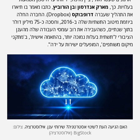
בעלויות. כך,
מארק אנדרסון
ו
בן הורוביץ
, כתבו מאמר בו תיארו
את התהליך שעברה
דרופבוקס
(Dropbox). החברה החלה
ביוזמת מיטוב התשתיות שלה ב-2016, וחסכה כ-75 מיליון דולר
בתוך שנתיים, כשהעבירה את רוב עומסי העבודה שלה מהענן
הציבורי ל'תשתית בעלות נמוכה יותר, בהתאמה אישית', ב'מתקני
מיקום משותפים', המופעלים ישירות על ידה".
האם הגיעה העת לשינוי אסטרטגיה? שירותי ענן. אילוסטרציה.
צילום:
BigStock (אילוסטרציה)