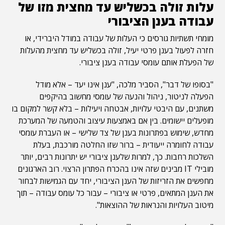
עלות זולה בכשליש עד מחצית מזו של
עבודה בענן הציבורי
מומחי תשתיות גורסים כי העלות של עבודה במודל היברידי, או
חזרה לפעול בענן פרטי יעיל, זולה בכשליש עד מחצית מהעלות
של הפעלת אותם עומסי עבודה בענן ציבורי.
"בסופו של דבר", הסביר מלכה, "ענן אינו יעד – אלא מודל
הפעלה לניטור, ניהול והנעה של עומסי מחשוב בהיקפים
משתנים, עם היבטי עלויות, אבטחה ויעילות – בלא קשר למקום בו
מופעלים יישומים. בין אם באמצעות עיצוב והטמעה של המערכת
מחדש, שימוש בפתרונות בענן של צד שלישי – או העברת עומסי
עבודה לחומרה ייעודית – ברור שזו החלטה מורכבת, בעלת
השלכות רחבות. כך, למרות שלענן ציבורי יש יתרונות רבים, יותר
מובילי IT מבינים שזה אינו בהכרח הפתרון הרצוי. רוב הארגונים
מחפשים את הזריזות של הענן הציבורי, יחד עם הגמישות לבחור
את הענן המתאים, פרטי או ציבורי – עבור כל עומס עבודה – תוך
מיטוב העלויות והנראות של ההוצאות".