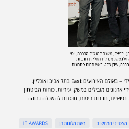
IFN מקבוצת יעל; משה (צ'יקו) יבניאל, משנה למנכ"ל החברה; יוסי
וילנסקי, מנהלת מחלקת רוחביות
בחברה; עידן פלג, ראש תחום פתרונות
זכיות הפרויקטים הוכרזו באירוע שהתקיים באופן היברידי – באולם האירועים East בתל אביב ואונליין.
ריות טכנולוגיות בידי ארגונים מובילים במשק: עיריות, כוחות הביטחון,
 רפואיים, חברות ביטוח, מוסדות להשכלה גבוהה
מצטייני המחשוב
רשת מלונות דן
IT AWARDS