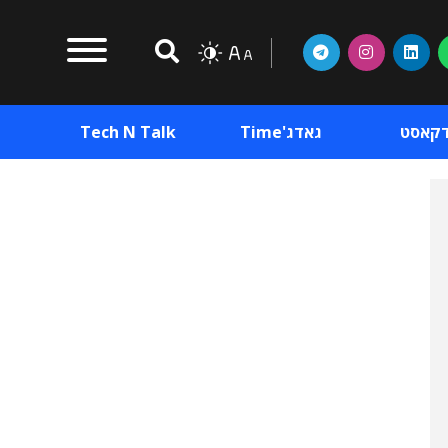
דקאסט
גאדג'Time
Tech N Talk
וכן פרסומי
תוכן פרסומי
וכן פרסומי