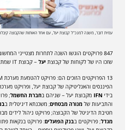
עמית דובר, משנה למנכ"ל קבוצת יעל, עם אחד האותות שהקבוצה קיבלה 
847 פרויקטים הוגשו השנה לתחרות מצטייני המחשוב IT Awards של
שזכו היו של לקוחות של קבוצת
יעל
– קבוצת IT שמתמחה בפתרונות עסקיים מבוססי טכנולוגיה.
הפיננסים והאנליטיקה של קבוצת יעל, ופרויקט מערכ
בידי
IFN
מקבוצת יעל – שניהם ב
חברת החשמל
והתביעות של
מנורה מבטחים
; משכנתא דיגיטלית ב
בנ
חטיבת הדיגיטל של הקבוצה; פרויקט ניהול לידים מבו
מגדל
; פרויקטים ב
בנק הפועלים
: פרויקט בנקאות פתו