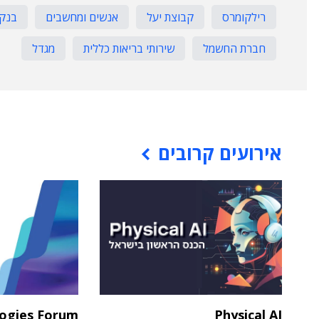
רילקומרס
קבוצת יעל
אנשים ומחשבים
בנק 
חברת החשמל
שירותי בריאות כללית
מגדל
אירועים קרובים
logies Forum
Physical AI