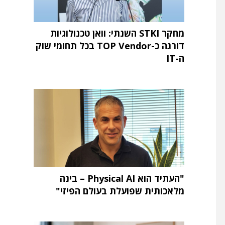
מחקר STKI השנתי: וואן טכנולוגיות
דורגה כ-TOP Vendor בכל תחומי שוק
ה-IT
"העתיד הוא Physical AI – בינה
מלאכותית שפועלת בעולם הפיזי"