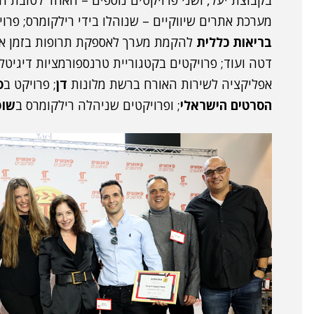
בקבוצת יעל, ושני פרויקטים נוספים – האחד לטובת 
מערכת אתרים שיווקיים – שנוהלו בידי רילקומרס; פרו
בריאות כללית
דטה ועוד; פרויקטים בקטגוריית טרנספורמציות דיגיט
אפליקציה לשירות האורח ברשת מלונות
דן
; פרויקט ב
ס
הסרטים הישראלי
; ופרויקטים שניהלה רילקומרס ב
שופ