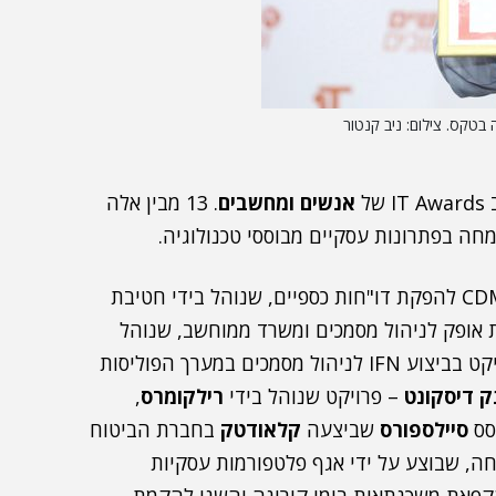
בטקס. צילום: ניב קנטור
אנשים ומחשבים
. 13 מבין אלה
13 הפרויקטים הזוכים הם: פרויקט להטמעת מערכת CDM להפקת דו"חות כספיים, שנוהל בידי חטיבת
ת אופק לניהול מסמכים ומשרד ממוחשב, שנוהל
; פרויקט בביצוע IFN לניהול מסמכים במערך הפוליסות
ק דיסקונט
– פרויקט שנוהל בידי
רילקומרס
,
סס
סיילספורס
שביצעה
קלאודטק
בחברת הביטוח
חה, שבוצע על ידי אגף פלטפורמות עסקיות