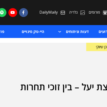
פורומים
גלריה
DailyMaily
ועים
דעות וניתוחים
היי-טק מינויים
פו
ן שיווקי
צת יעל – בין זוכי תחרות
ת
ת