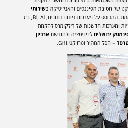
הקפאת משכנתאות בימי קורונה והשני להקמת
יקט של חטיבת הפיננסים והאנליטיקה ב
שירותי
להקמת מערך לאספקת תרופות בזמן אמת, המבוסס על מערכות ניתוח נתונים, BI, AI, ביג
ליות ומערכות חדשנות של רילקומרס להקמת
ינמטק ירושלים
לדיגיטציה ולהנגשת
ארכיון
רסל
– הסל המהיר ופרויקט Gift.