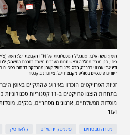
מימין: משה אלבז, סמנכ"ל הטכנולוגיות של 
פוני, סגן מנהל מחלקה וראש תחום מערכות משרד בחברת החשמל; ילנה 
ודיגיטלי ארגוני בחברה; הדס פלג ודיוויד קאהן ממחלקת דו"חות כספיים 
דיווחים פיננסיים בטוליפ מקבוצת יעל. צילום: ניב קנטור
בתחרות הוצגו פרויקטים ב-11 קטגו
מוסדות ממשלתיים, ארגונים מסחריים, בנקים, מוסדות
ועוד.
מנורה מבטחים
סינמטק ירושלים
קלאודטק