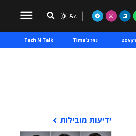
דקאסט
גאדג'Time
Tech N Talk
וכן פרסומי
תוכן פרסומי
וכן פרסומי
ידיעות מובילות