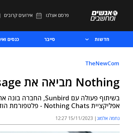
פרסם אצלנו
אירועים קרובים
חדשות
סייבר
כנסים ואיר
TheNewCom
Nothing מביאה את iMessage לאנדרואיד
אפליקציית Nothing Chats - פלטפורמת הודעות שתומכת ב-iMessage לאנדרואיד
נחמה אלמוג
15/11/2023 12:27