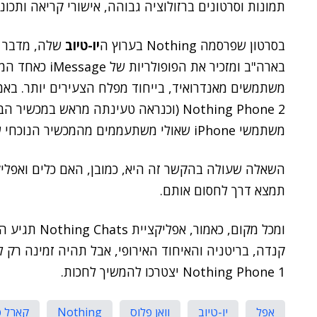
תמונות וסרטונים ברזולוציה גבוהה, אישורי קריאה ותכונ
בסרטון שפרסמה Nothing בערוץ ה
יו-טיוב
שלה, מדבר ה
בארה"ב ומזכיר את הפופולריות של iMessage כאחד המשאבים הגדולים ביותר של
משתמשים מאנדרואיד, בייחוד מפלח הצעירים יותר. ב
Nothing Phone 2 (וכנראה טעינתה מראש 
משתמשי iPhone שאולי משתעממים מהמכשיר הנוכחי שלם.
השאלה שעולה בהקשר זה היא, כמובן, האם כלים ואפליק
תמצא דרך לחסום אותם.
Nothing Phone 1 יצטרכו להמשיך לחכות.
אפל
יו-טיוב
וואן פלוס
Nothing
קארל פ