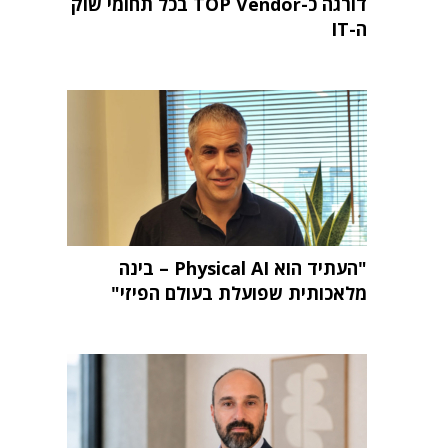
דורגה כ-TOP Vendor בכל תחומי שוק
ה-IT
"העתיד הוא Physical AI – בינה
מלאכותית שפועלת בעולם הפיזי"