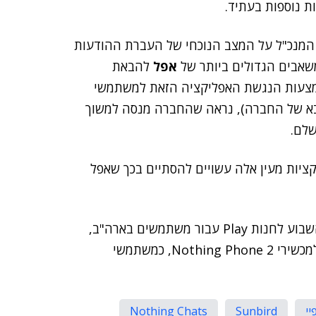
ות נוספות בעתיד.
מנכ"ל על המצב הנוכחי של העברת ההודעות
אפל
להבאת
אמצעות הנגשת האפליקציה הזאת למשתמשי
במכשיר הבא של החברה), נראה שהחברה מנסה למשוך
ציות מעין אלה עשויים להסתיים בכך שאפל
ומכל מקום, כאמור, אפליקציית Nothing Chats תגיע השבוע לחנות Play עבור משתמשים בארה"ב,
קנדה, בריטניה והאיחוד האירופי, אבל תהיה זמינה רק למכשירי Nothing Phone 2, כמשתמשי
יי
Sunbird
Nothing Chats