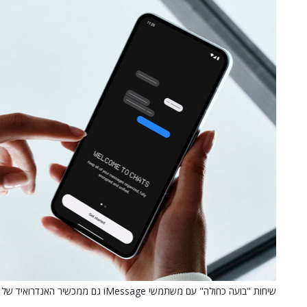
שיחות "בועה כחולה" עם משתמשי iMessage גם ממכשיר האנדרואיד של Nothing.