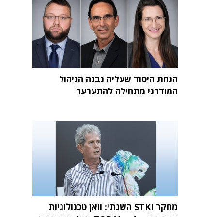
הנחת היסוד שעליה נבנה הניהול
המודרני מתחילה להתערער
מחקר STKI השנתי: וואן טכנולוגיות