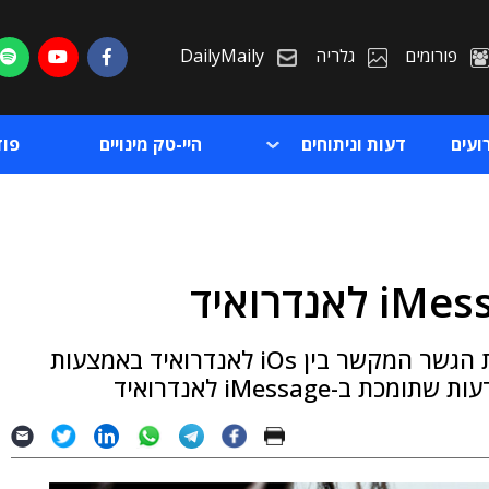
פורומים
גלריה
DailyMaily
ועים
דעות וניתוחים
היי-טק מינויים
פו
ת
בשיתוף פעולה עם Sunbird, החברה בונה את הגשר המקשר בין iOs לאנדרואיד באמצעות
ת