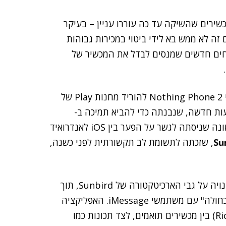
שירים שהשיקה עד כה עוררו עניין – בעיקר
 זה לא ממש בא לידי ביטוי במכירות גבוהות
תוחים חדשים שמנסים לבדל את המכשיר של
החברה הודיעה, כי החל מה-17 בנובמבר יוכלו משתמשי Nothing Phone 2 להוריד מחנות Play של
Nothin – פלטפורמת הודעות חדשה, שנבנתה כדי להביא תמיכה ב-
iMessage לאנדרואיד. Nothing היא לא החברה הראשונה שניסתה לגשר על הפער בין iOS לאנדרואיד
Su
, שזכתה לתשומת לב תקשורתית לפני כשנה,
לפי ההודעה של Nothing, אפליקציית הצ'אטים שלה בנויה על גבי הארכיטקטורה של Sunbird, תוך
שימוש בהצפנה מקצה לקצה, ואפשרות לשיחות "בועה כחולה" עם משתמשי iMessage. האפליקציה
תומכת בתקן RCS (ר"ת Rich Communication Services) בין מכשירים תואמים, לצד תכונות כמו