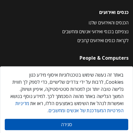
כנסים ואירועים
הכנסים והאירועים שלנו
נצפיתם בכנסי ואירועי אנשים ומחשבים
לקראת כנסים ואירועים קרובים
People & Computers
About Us
באתר זה נעשה שימוש בטכנולוגיות איסוף מידע כגון
Privacy Policy
Cookies, לרבות על ידי צדדים שלישיים, כדי לספק לך חווית
Contact Us
גלישה טובה יותר וכן למטרות סטטיסטיקה, איפיון ושיווק.
Our Events
המשך הגלישה באתר מהווה הסכמתך לכך. למידע נוסף בנושא
ואפשרות לנהל את השימוש באמצעים הללו, ראו את
מדיניות
הפרטיות המעודכנת של אנשים ומחשבים
.
אנשים ומחשבים © 2026 – כל הזכויות שמורות
סגירה
Created by