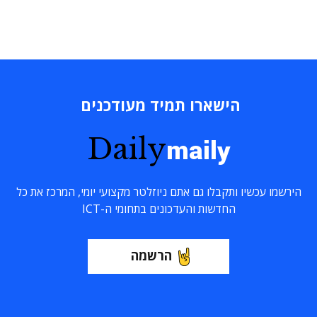
הישארו תמיד מעודכנים
Daily
maily
הירשמו עכשיו ותקבלו גם אתם ניוזלטר מקצועי יומי, המרכז את כל
החדשות והעדכונים בתחומי ה-ICT
הרשמה