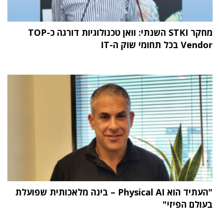
מחקר STKI השנתי: וואן טכנולוגיות דורגה כ-TOP
Vendor בכל תחומי שוק ה-IT
"העתיד הוא Physical AI – בינה מלאכותית שפועלת
בעולם הפיזי"