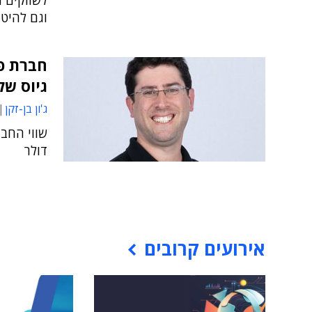
לשווקים ח
וגם להיטי
חברת פ
גיוס של 83 מיליון ד
ג'ון בן-זקן
דולר
אירועים קרובים