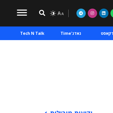
דקאסט
גאדג'Time
Tech N Talk
וכן פרסומי
תוכן פרסומי
וכן פרסומי