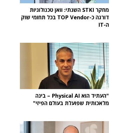
מחקר STKI השנתי: וואן טכנולוגיות
דורגה כ-TOP Vendor בכל תחומי שוק
ה-IT
"העתיד הוא Physical AI – בינה
מלאכותית שפועלת בעולם הפיזי"