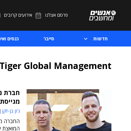
פרסם אצלנו
אירועים קרובים
חדשות
סייבר
כנסים ואיר
Tiger Global Management
חברת נ
מגייסת 50 מיליון דול
ג'ון בן-זקן
החברה מת
המואצת ש