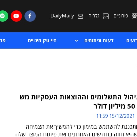
פורומים
גלריה
DailyMaily
ועים
דעות וניתוחים
היי-טק מינויים
פו
יהול התשלומים וההוצאות העסקיות מש
ר
ת
15/12/2021 11:59
ת
כננת להשתמש במימון כדי להמשיך את הצמיחה
היא חווה בחודשים האחרונים ואת פיתוח המוצר שלה