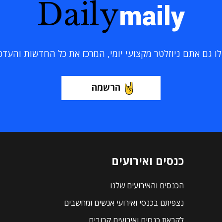
Daily
maily
 גם אתם ניוזלטר מקצועי יומי, המרכז את כל החדשות והעדכוני
הרשמה
כנסים ואירועים
הכנסים והאירועים שלנו
נצפיתם בכנסי ואירועי אנשים ומחשבים
לקראת כנסים ואירועים קרובים