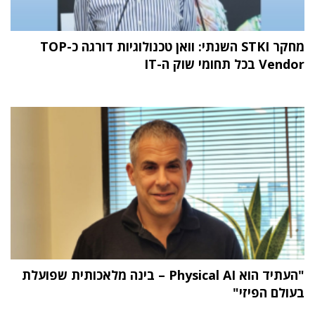
מחקר STKI השנתי: וואן טכנולוגיות דורגה כ-TOP
Vendor בכל תחומי שוק ה-IT
"העתיד הוא Physical AI – בינה מלאכותית שפועלת
בעולם הפיזי"