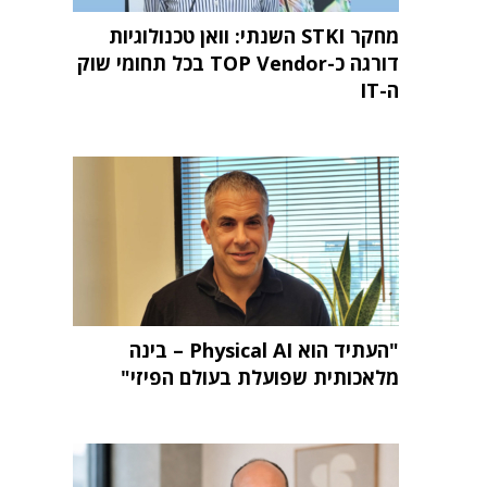
מחקר STKI השנתי: וואן טכנולוגיות
דורגה כ-TOP Vendor בכל תחומי שוק
ה-IT
"העתיד הוא Physical AI – בינה
מלאכותית שפועלת בעולם הפיזי"