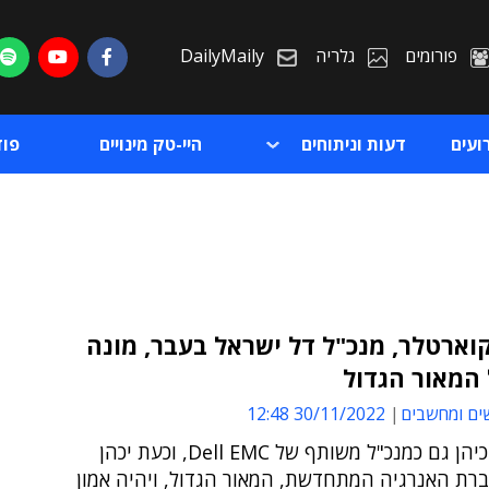
פורומים
גלריה
DailyMaily
ועים
דעות וניתוחים
היי-טק מינויים
פו
וארטלר, מנכ"ל דל ישראל בעבר, מונה
המאור הגדול
ת
ים ומחשבים
30/11/2022 12:48
ת
קוארטלר כיהן גם כמנכ"ל משותף של Dell EMC, וכעת יכהן
ברת האנרגיה המתחדשת, המאור הגדול, ויהיה אמון