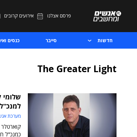
פרסם אצלנו
אירועים קרובים
חדשות
סייבר
כנסים ואיר
The Greater Light
שלומי ק
למנכ"ל 
מערכת אנש
כמנכ"ל ח