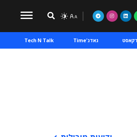
דקאסט
גאדג'Time
Tech N Talk
וכן פרסומי
תוכן פרסומי
וכן פרסומי