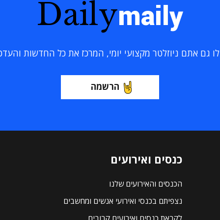
Daily
maily
 גם אתם ניוזלטר מקצועי יומי, המרכז את כל החדשות והעדכוני
הרשמה
כנסים ואירועים
הכנסים והאירועים שלנו
נצפיתם בכנסי ואירועי אנשים ומחשבים
לקראת כנסים ואירועים קרובים