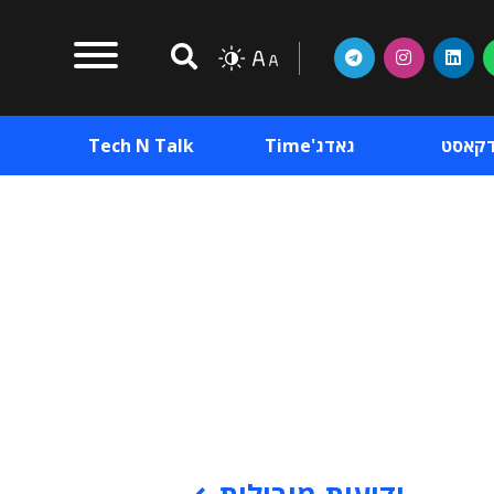
דקאסט
גאדג'Time
Tech N Talk
וכן פרסומי
תוכן פרסומי
וכן פרסומי