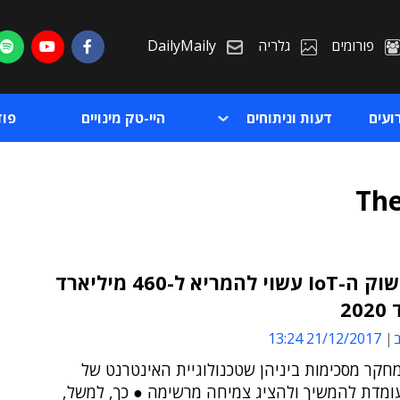
פורומים
גלריה
DailyMaily
ועים
דעות וניתוחים
היי-טק מינויים
פו
The
מחקר: שוק ה-IoT עשוי להמריא ל-460 מיליארד
20
ת
ב
21/12/2017 13:24
ת
חקר מסכימות ביניהן שטכנולוגיית האינטרנט של
ומדת להמשיך ולהציג צמיחה מרשימה ● כך, למשל,