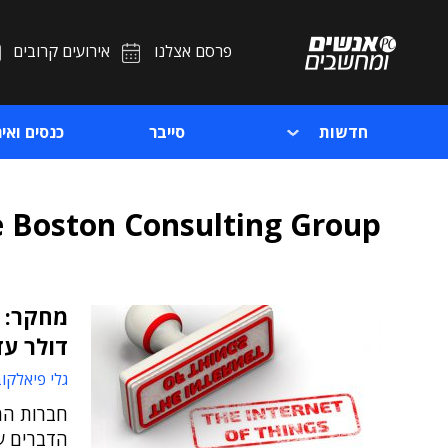
פרסם אצלנו
אירועים קרובים
חדשות
סייבר
כנסים ואיר
 Boston Consulting Group
דולר עד 20
גלי פיאלקו
חברות המ
הדברים ע