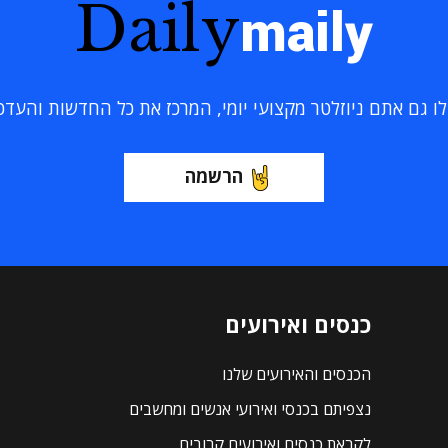
Daily
maily
 גם אתם ניוזלטר מקצועי יומי, המרכז את כל החדשות והעדכוני
הרשמה
כנסים ואירועים
הכנסים והאירועים שלנו
נצפיתם בכנסי ואירועי אנשים ומחשבים
לקראת כנסים ואירועים קרובים