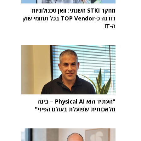
מחקר STKI השנתי: וואן טכנולוגיות
דורגה כ-TOP Vendor בכל תחומי שוק
ה-IT
"העתיד הוא Physical AI – בינה
מלאכותית שפועלת בעולם הפיזי"