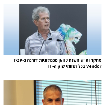
מחקר STKI השנתי: וואן טכנולוגיות דורגה כ-TOP
Vendor בכל תחומי שוק ה-IT