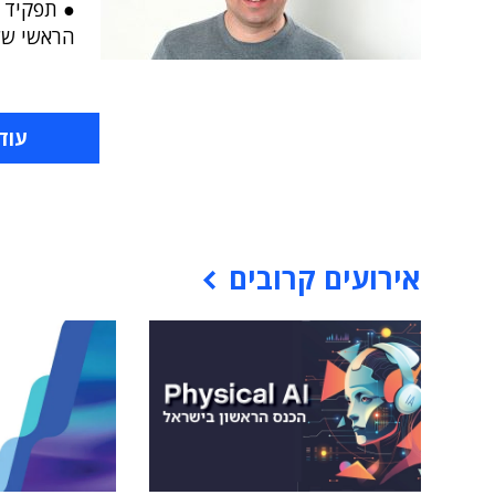
● תפקיד נ
הראשי של
עוד
אירועים קרובים