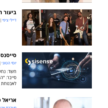
ביעור ח
דיילי ציפי
סייסנס
יוסי הטוני
חשד: נחש
לאבטחת ס
אריאל כ
מערכת אנש