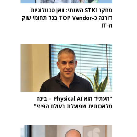
מחקר STKI השנתי: וואן טכנולוגיות
דורגה כ-TOP Vendor בכל תחומי שוק
ה-IT
"העתיד הוא Physical AI – בינה
מלאכותית שפועלת בעולם הפיזי"