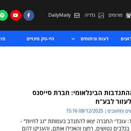
פורומים
גלריה
DailyMaily
ועים
דעות וניתוחים
היי-טק מינויים
פו
תנדבות הבינלאומי: חברת סייסנס
עזור לבע"ח
ת
ים ומחשבים
08/12/2025 15:16
ת
: עובדי החברה יצאו להתנדב בעמותת "גג לחיות" -
בכלבים נטושים, רחצו והאכילו אותם, והעניקו להם