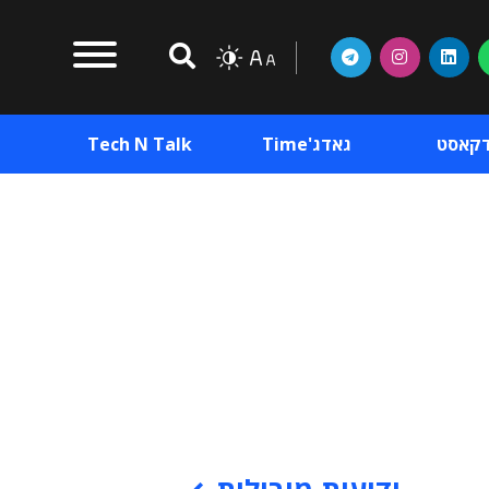
דקאסט
גאדג'Time
Tech N Talk
וכן פרסומי
תוכן פרסומי
וכן פרסומי