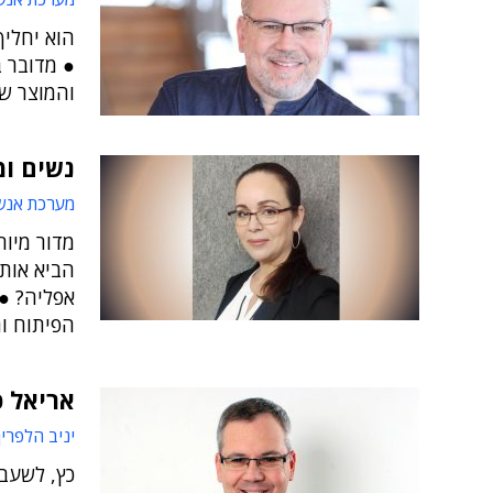
הוא יחלי
● מדובר ב
והמוצר ש
נשים ומ
מערכת אנש
מדור מיוח
הביא אותן
אפליה? ● 
הפיתוח ו
אריאל כ
יניב הלפרין
כץ, לשעב