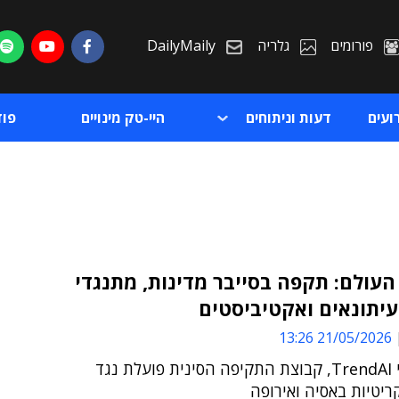
פורומים
גלריה
DailyMaily
ועים
דעות וניתוחים
היי-טק מינויים
פו
 העולם: תקפה בסייבר מדינות, מתנגדי
עיתונאים ואקטיביסטים
ת
21/05/2026 13:26
ת
לפי חוקרי TrendAI, קבוצת התקיפה הסינית פועלת נגד
יטיות באסיה ואירופה