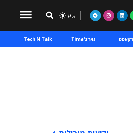
דקאסט
גאדג'Time
Tech N Talk
וכן פרסומי
תוכן פרסומי
וכן פרסומי