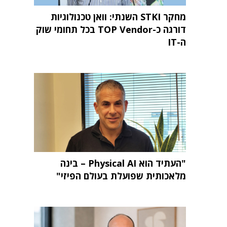
מחקר STKI השנתי: וואן טכנולוגיות
דורגה כ-TOP Vendor בכל תחומי שוק
ה-IT
"העתיד הוא Physical AI – בינה
מלאכותית שפועלת בעולם הפיזי"