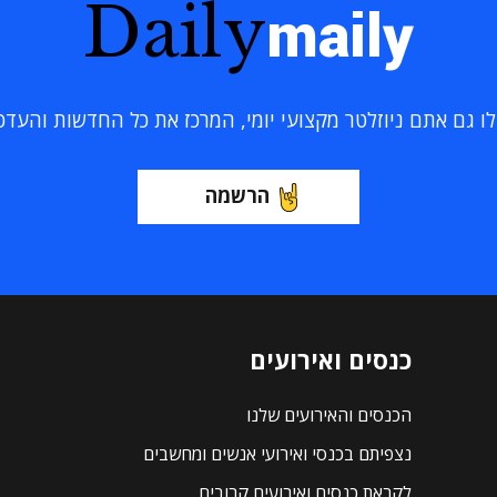
Daily
maily
 גם אתם ניוזלטר מקצועי יומי, המרכז את כל החדשות והעדכוני
הרשמה
כנסים ואירועים
הכנסים והאירועים שלנו
נצפיתם בכנסי ואירועי אנשים ומחשבים
לקראת כנסים ואירועים קרובים