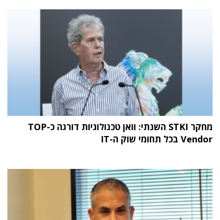
מחקר STKI השנתי: וואן טכנולוגיות דורגה כ-TOP
Vendor בכל תחומי שוק ה-IT