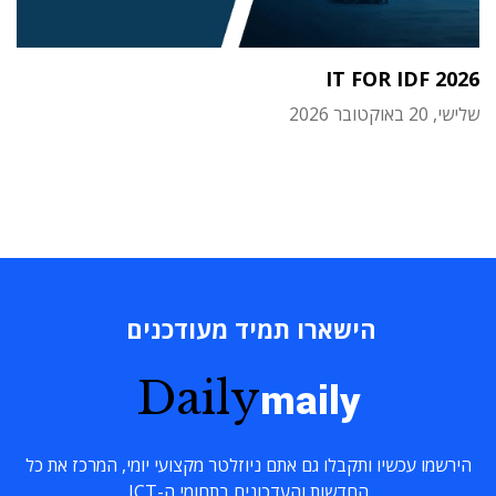
IT FOR IDF 2026
שלישי, 20 באוקטובר 2026
הישארו תמיד מעודכנים
Daily
maily
הירשמו עכשיו ותקבלו גם אתם ניוזלטר מקצועי יומי, המרכז את כל
החדשות והעדכונים בתחומי ה-ICT