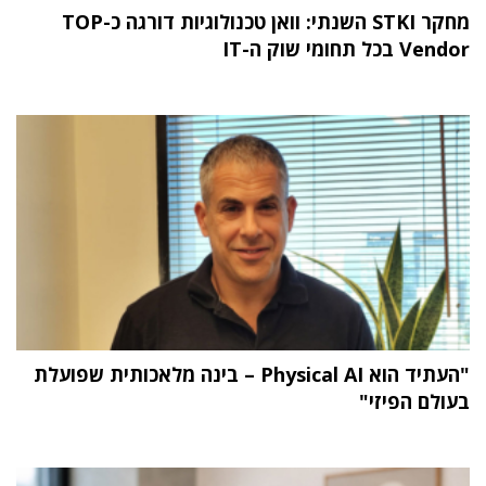
מחקר STKI השנתי: וואן טכנולוגיות דורגה כ-TOP
Vendor בכל תחומי שוק ה-IT
"העתיד הוא Physical AI – בינה מלאכותית שפועלת
בעולם הפיזי"