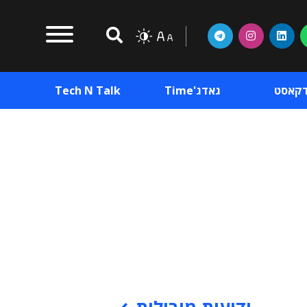
דקאסט
גאדג'Time
Tech N Talk
וכן פרסומי
תוכן פרסומי
וכן פרסומי