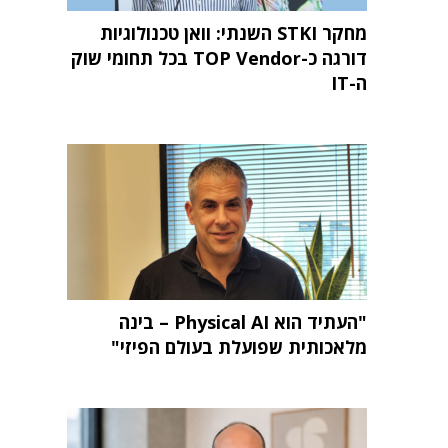
מחקר STKI השנתי: וואן טכנולוגיות
דורגה כ-TOP Vendor בכל תחומי שוק
ה-IT
"העתיד הוא Physical AI – בינה
מלאכותית שפועלת בעולם הפיזי"