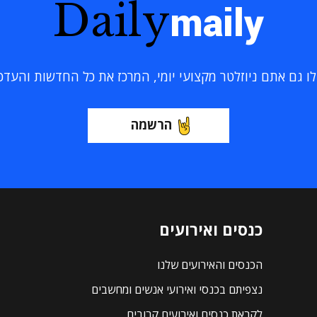
Daily
maily
 גם אתם ניוזלטר מקצועי יומי, המרכז את כל החדשות והעדכוני
הרשמה
כנסים ואירועים
הכנסים והאירועים שלנו
נצפיתם בכנסי ואירועי אנשים ומחשבים
לקראת כנסים ואירועים קרובים