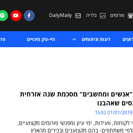
פורומים
גלריה
DailyMaily
ועים
דעות וניתוחים
היי-טק מינויים
פו
"אנשים ומחשבים" מסכמת שנה אזרחית
סים שאהבנו
ת
01/01/2019 15:02
ת
 לקוחות, וועידות, ימי עיון ומפגשי פורומים מקצועיים,
לפי משתתפים- בהם מקצוענים ובכירים מהארץ