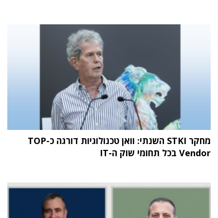
מחקר STKI השנתי: וואן טכנולוגיות דורגה כ-TOP
Vendor בכל תחומי שוק ה-IT