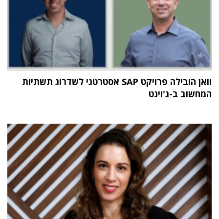
וואן הובילה פרויקט SAP אסטרטגי לשדרוג תשתיות
המחשוב ב-ג'וינט