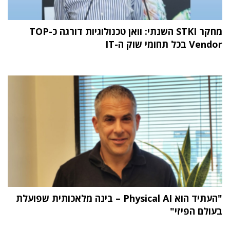
מחקר STKI השנתי: וואן טכנולוגיות דורגה כ-TOP
Vendor בכל תחומי שוק ה-IT
"העתיד הוא Physical AI – בינה מלאכותית שפועלת
בעולם הפיזי"