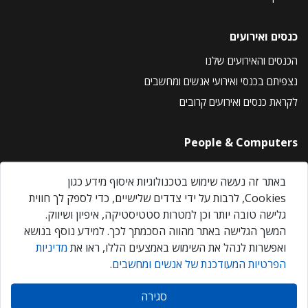
כנסים ואירועים
הכנסים והאירועים שלנו
נצפיתם בכנסי ואירועי אנשים ומחשבים
לקראת כנסים ואירועים קרובים
People & Computers
About Us
באתר זה נעשה שימוש בטכנולוגיות איסוף מידע כגון
Privacy Policy
Cookies, לרבות על ידי צדדים שלישיים, כדי לספק לך חווית
Contact Us
גלישה טובה יותר וכן למטרות סטטיסטיקה, איפיון ושיווק.
Our Events
המשך הגלישה באתר מהווה הסכמתך לכך. למידע נוסף בנושא
ואפשרות לנהל את השימוש באמצעים הללו, ראו את
מדיניות
הפרטיות המעודכנת של אנשים ומחשבים
.
אנשים ומחשבים © 2026 – כל הזכויות שמורות
סגירה
Created by