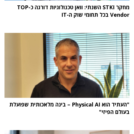
מחקר STKI השנתי: וואן טכנולוגיות דורגה כ-TOP
Vendor בכל תחומי שוק ה-IT
"העתיד הוא Physical AI – בינה מלאכותית שפועלת
בעולם הפיזי"