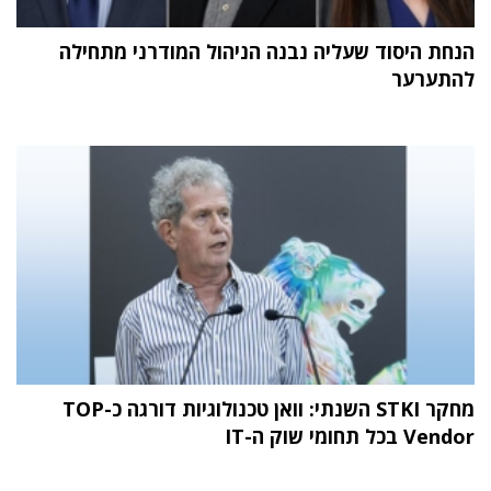
הנחת היסוד שעליה נבנה הניהול המודרני מתחילה
להתערער
מחקר STKI השנתי: וואן טכנולוגיות דורגה כ-TOP
Vendor בכל תחומי שוק ה-IT