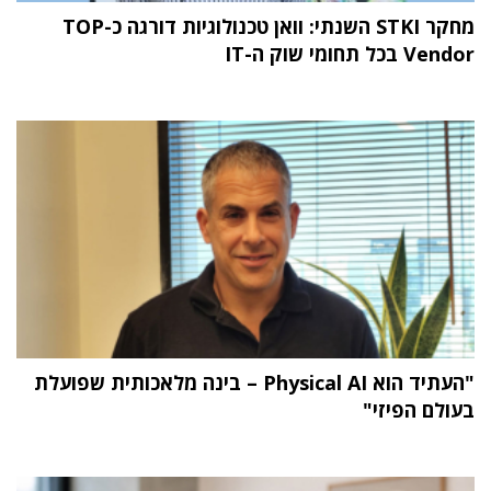
מחקר STKI השנתי: וואן טכנולוגיות דורגה כ-TOP
Vendor בכל תחומי שוק ה-IT
"העתיד הוא Physical AI – בינה מלאכותית שפועלת
בעולם הפיזי"