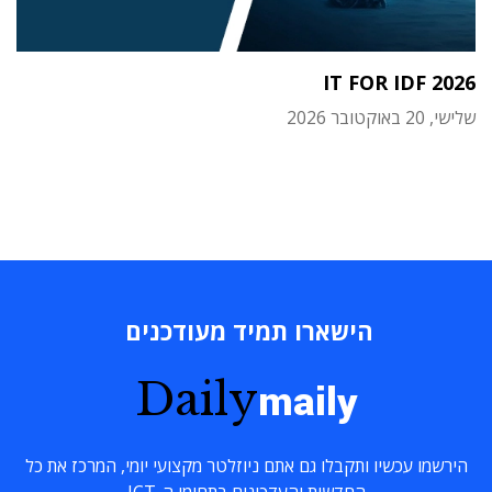
IT FOR IDF 2026
שלישי, 20 באוקטובר 2026
הישארו תמיד מעודכנים
Daily
maily
הירשמו עכשיו ותקבלו גם אתם ניוזלטר מקצועי יומי, המרכז את כל