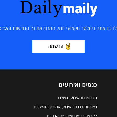
Daily
maily
 גם אתם ניוזלטר מקצועי יומי, המרכז את כל החדשות והעדכוני
הרשמה
כנסים ואירועים
הכנסים והאירועים שלנו
נצפיתם בכנסי ואירועי אנשים ומחשבים
לקראת כנסים ואירועים קרובים