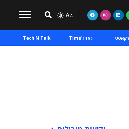
דקאסט
גאדג'Time
Tech N Talk
וכן פרסומי
תוכן פרסומי
וכן פרסומי