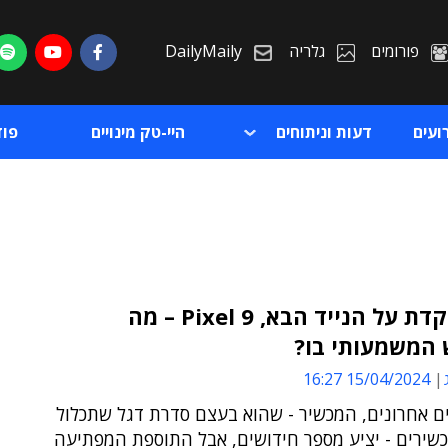
פורומים
גלריה
DailyMaily
ועים
דעות וניתוחים
היי-טק מינויים
פו
גוגל שוקדת על הנייד הבא, Pixel 9 – מה
 המשמעותי בו?
ת
15/04/2024 16:27
ת
ים אחרונים, המכשיר - שהוא בעצם סדרת דגל שתכלול
שירים - יציע מספר חידושים, אבל התוספת המפתיעה