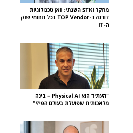
מחקר STKI השנתי: וואן טכנולוגיות
דורגה כ-TOP Vendor בכל תחומי שוק
ה-IT
"העתיד הוא Physical AI – בינה
מלאכותית שפועלת בעולם הפיזי"