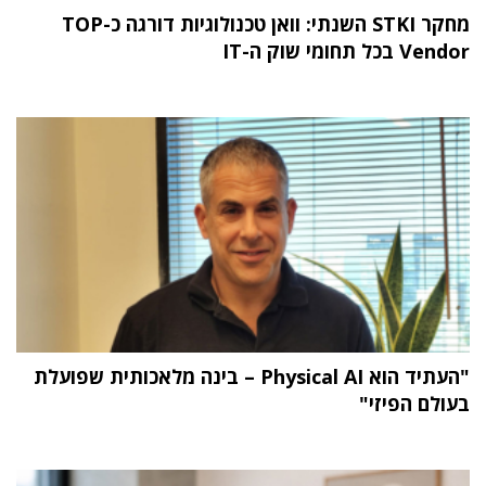
מחקר STKI השנתי: וואן טכנולוגיות דורגה כ-TOP
Vendor בכל תחומי שוק ה-IT
"העתיד הוא Physical AI – בינה מלאכותית שפועלת
בעולם הפיזי"