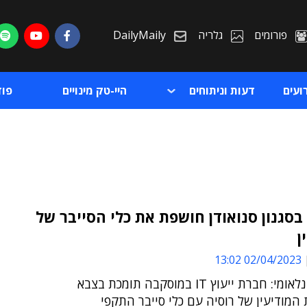
פורומים
גלריה
DailyMaily
ועים
דעות וניתוחים
היי-טק מינויים
פו
סגנון סנואודן חושפת את כלי הסייבר של
ן
ת
02/04/2023 13:02
ת
תחקיר בינלאומי: חברת ייעוץ IT במוסקבה תומכת בצבא
ת המודיעין של רוסיה עם כלי סייבר התקפי