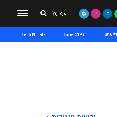
דקאסט
גאדג'Time
Tech N Talk
וכן פרסומי
תוכן פרסומי
וכן פרסומי