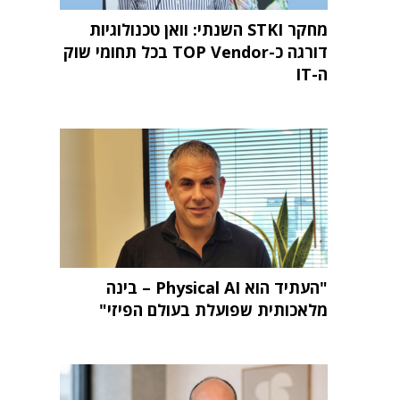
מחקר STKI השנתי: וואן טכנולוגיות
דורגה כ-TOP Vendor בכל תחומי שוק
ה-IT
"העתיד הוא Physical AI – בינה
מלאכותית שפועלת בעולם הפיזי"