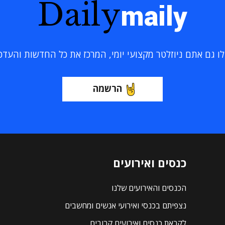
Daily
maily
 גם אתם ניוזלטר מקצועי יומי, המרכז את כל החדשות והעדכוני
הרשמה
כנסים ואירועים
הכנסים והאירועים שלנו
נצפיתם בכנסי ואירועי אנשים ומחשבים
לקראת כנסים ואירועים קרובים