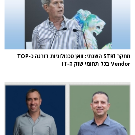
מחקר STKI השנתי: וואן טכנולוגיות דורגה כ-TOP
Vendor בכל תחומי שוק ה-IT