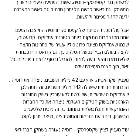
למשחק נגד קספרסקי–רוסיה, ששוב הפתיעה פעמיים לאורך
המשחק- גם כאשר כבשה גול יתרון מרהיב וגם כאשר בהארכה
ידעה לחזור מפיגור ולהשוות.
אבל מול תוכנת הסייבר של קפסרסקי ורוסיה התייצבה הפעם
אחת מהנבחרות החזקות ביותר בטורניר אמדוקס–קרואטיה,
שכמו שאמדוקס מציגה פרוטפוליו עשיר של פתרונות מקצה
לקצה בעולם הבילינג של הטלקו, כך, גם קרואטיה זו נבחרת
שלא נגמרת והיא ידעה לחזור, להוביל ובסוף לנצח בפנדלים. כל
זאת, תוך הצגת העוצמת שלה.
מעניין שקרואטיה, ארץ עם 4.2 מיליון תושבים, ניצחה את רוסיה ,
הנבחרת הביתית שיש לה 142 מיליון תושבים. זה דומה לכך
שאמדוקס הישראלית, ששולטת ללא עוררין בשוק התוכנות
הארגוניות בשוק הטלקום העולמי, ניצחה את כל החברות
האמריקאיות והגלובאליות בתחום. כל זה מוכיח שלפעמים
הכישרון, ביחד עם הזריזות והמוטיבציה, מייצר יתרון לקוטן.
עוד מעניין לציין שקספרסקי– רוסיה נעזרה בשחקן הברזילאי