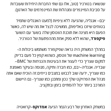
שנשארו בטורניר (טוב, אלו גם שתי החברות היחידות שעובדות
על סביבת המיינפרים ומנהלות שת המיינפרמים של הארגון).
יבם– אנגליה, שהגיעה ללא ציפיות (למעט האנגלים שתמיד
בטוחים שיזכו באליפות), ממשיכה לנצל את מה שיש לה, כאשר
הפעם היא מציגה את תוכנת הווטסון שלה בשער עם השוער
פיקפורד,
שהוא ללא ספק אחת מההפתעות של הטורניר.
במהלך המשחק היה נראה שפיקפורד משתמש ביכולות ה-
machine learning של ווטסון, כשהוא קפץ כל פעם בדיוק
למקום שצריך כדי לעצור את הבעיטות והנגיחות של BMC–
שבדיה. אנגליה–יבם, כמו חברה ותיקה, מנוסה ובעיקר מאומנת
כמו שצריך, ידעה שוב לכבוש במצבים נייחים.זה הוכיח שאם אתה
מנהל את הפרויקט שלך נכון ומתכנן כמו שצריך- גם היישום
המורכב ביותר יכול להסתיים בזמן ובתקציב.
במשחק האחרון של רבע הגמר הגיעה
אמדוקס
–קרואטיה