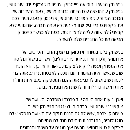
במשחק הראשון הופיעה פייסבוק–צרפת מול
צ'קפוינט
-אורוגוואי,
במשחק שהתוצאה שלו הייתה ברורה מראש, לאור היעדרות של
הכוכב הגדול של צ'קפוינט-אורוגואי, אדינסון קבאני. תארו לכם
את צ'קפוינט בלי
גיל שוויד
? זאת לא אותה חברה. אורוגוואי ללא
קבאני? לא שווה עלייה לחצי הגמר, בטח לא כאשר פייסבוק
מביאה את כל החברים שלה למשחק.
במשחק בלט במיוחד
אנטואן גריזמן
, החבר הכי טוב של
אורוגוואי (ולכן הוא חגג יותר מדי בגולים), אשר בבישול וגול סגר
את המשחק ועשה לייק על צ'קפוינט-אורוגוואי. כך, הוא הוכיח
שוב שכאשר אתה מתמודד עם תוכנה לאבטחת מידע, אתה צריך
לנסות שוב ושוב להכניע את ההגנה ומספיקה פעם אחת וחוליה
אחת חלשה כדי לחדור לרשת האירגונית ולכבוש.
ואכן, טעות אחת הייתה של פרננדו מוסלרה, השוער של
צ'קפוינט-אורוגוואי. בדקה ה-61 נגמר המשחק כאשר
פייסבוק-צרפת, שיש לה גם הגנה חזקה עם השוער הנפלא שלה,
הוגו לוריס
, בהזדמנות היחידה הגדולה שהייתה
לצ'קפוינט-אורוגוואי, הראה איך מגנים על השער והנתונים