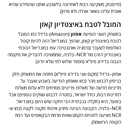
(פייסבוק משקיעה רבות לאחרונה בלשכנע אותנו שהמידע שהיא
אוגרת עלינו נשאר אצלה ולא פרוץ).
המובל לטבח באיצטדיון קאזן
במשחק השני הופיעה
אמזון
(Amazon)-ברזיל כמו המובל
לטבח באיצטדיון קאזן, שהפך במונדיאל הזה להיות קוטל
האלופות לשעבר (גרמניה וארגנטינה עפו במונדיאל הנוכחי
באצטדיון הזה) מול NCR–בלגיה, שממשיכה להצדיק את מיקומה
הגבוה בדירוג פיפ"א (מספר שלוש למי שלא יודע).
אמזון–ברזיל (מקום שני בדירוג פיפ"א) פתחה את המשחק חזק
בניסיון לכבוש מהר (כמו שאמזון הודיעה בשבוע שעבר על
מדיניות חדשה של משלוח פריטים מסוימים ללא עלות משלוח
למדינות רבות, כולל ישראל, במטרה לכבוש שווקים נוספים) אבל
בפועל, היא נתקלה בנבחרת הכי חזקה שיש היום במונדיאל:
NCR–בלגיה. הקבוצה הציגה פתרון איכותי מקצה לקצה (כמו ש-
NCR מציעה לחנויות הקמונעאיות מרמת הבקאופיס ועד רמת
הקופה הרושמת).