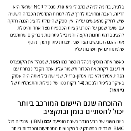
בלגיה, בדומה למה שכתב לי
גיא פרי
, מנכ"ל NCR ישראל היא
זריזה, רעבה ומחויבת לדרך שלה למרות התדמית הכבדה השגויה
שיש לחלק מהאנשים עליה אין ספק שהיכולת להציג הגנה חזקה
עם שוער שמגן על הטרנזקציות הכספיות מצד אחד והיכולת
להציג ברמת תחנות הקצה והמובייל פתרונות מבריקים שחותכים
את ההגנה וכובשים מצד שני, יוצרות פתרון וערך מוסף
שלמתחרים אין תשובות עליו.
כאשר אתה מוסיף מנהל מוכשר כמו
האזר
, שמנהל את הקונצרט
ויודע גם לקחת את הכדור ולשמור עליו, אתה מקבל נבחרת עם
מנהיג אמיתי ולא כמו אמזון-ברזיל, שמי שמוביל אותה היה עסוק
בעיקר בליפול ולבכות (14 דקות נטו של נפילות והתפתלויות של
ניימאר
).
ההוכחה שגם היישום המורכב ביותר
יכול להסתיים בזמן ובתקציב
ביום השני של רבע הגמר בשבת הופיעה
יבם
(IBM)–אנגליה מול
BMC–שבדיה במשחק של הקבוצות המפתיעות והכבדות ביותר