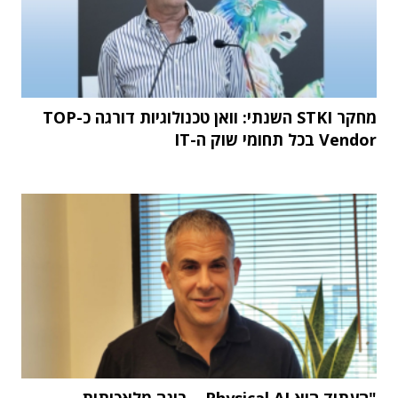
מחקר STKI השנתי: וואן טכנולוגיות דורגה כ-TOP
Vendor בכל תחומי שוק ה-IT
"העתיד הוא Physical AI – בינה מלאכותית