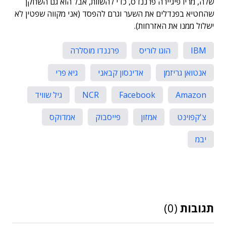
שלה, מריו פיגיירה פרננדס, כדי להשוות, אבל הוא גם השחקן
שהחטיא בפנדלים את השער וגרם להפסד (אני מקווה שפטין לא
ישלול ממנו את האזרחות).
IBM
הוגו לוריס
פרננדו מוסלרה
אנטואן גריזמן
אדינסון קבאני
גיא פרי
Amazon
Facebook
NCR
גיל שוויד
צ'קפוינט
אמזון
פייסבוק
אמדוקס
יבמ
תגובות
(0)